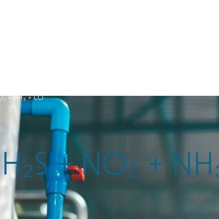
poussière
services
O₂ + NH₃ + CO
 H₂S + NO₂ + NH