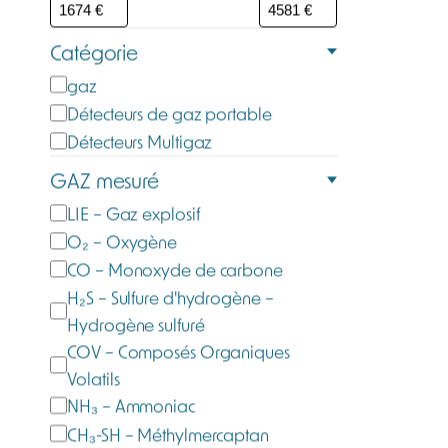
Catégorie
C
gaz
a
Détecteurs de gaz portable
t
Détecteurs Multigaz
é
GAZ mesuré
g
G
LIE – Gaz explosif
o
a
O₂ – Oxygène
r
z
CO – Monoxyde de carbone
i
m
H₂S – Sulfure d'hydrogène –
e
e
Hydrogène sulfuré
s
COV – Composés Organiques
u
Volatils
r
NH₃ – Ammoniac
é
CH₃-SH – Méthylmercaptan