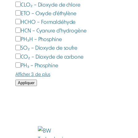
CLO₂ – Dioxyde de chlore
ETO – Oxyde d'éthylène
HCHO – Formaldéhyde
HCN – Cyanure d'hydrogène
PH₃H – Phosphine
SO₂ – Dioxyde de soufre
CO₂ – Dioxyde de carbone
PH₃ – Phosphine
Afficher 3 de plus
Appliquer