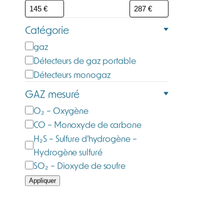
Catégorie
C
gaz
a
Détecteurs de gaz portable
t
Détecteurs monogaz
é
GAZ mesuré
g
G
O₂ – Oxygène
o
a
CO – Monoxyde de carbone
r
z
H₂S – Sulfure d'hydrogène –
i
m
Hydrogène sulfuré
e
e
SO₂ – Dioxyde de soufre
s
Appliquer
u
r
é