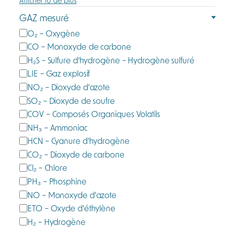
Afficher 10 de plus
GAZ mesuré
G
O₂ – Oxygène
a
CO – Monoxyde de carbone
z
H₂S – Sulfure d'hydrogène – Hydrogène sulfuré
m
LIE – Gaz explosif
e
NO₂ – Dioxyde d'azote
s
SO₂ – Dioxyde de soufre
u
COV – Composés Organiques Volatils
r
NH₃ – Ammoniac
é
HCN – Cyanure d'hydrogène
CO₂ – Dioxyde de carbone
Cl₂ – Chlore
PH₃ – Phosphine
NO – Monoxyde d'azote
ETO – Oxyde d'éthylène
H₂ – Hydrogène