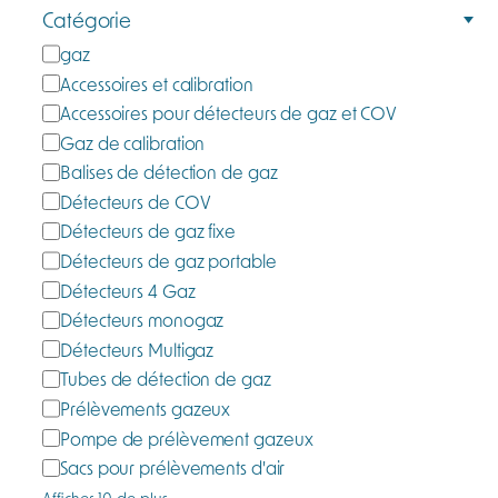
Catégorie
C
gaz
a
Accessoires et calibration
t
Accessoires pour détecteurs de gaz et COV
é
Gaz de calibration
g
Balises de détection de gaz
o
Détecteurs de COV
r
Détecteurs de gaz fixe
i
Détecteurs de gaz portable
e
Détecteurs 4 Gaz
Détecteurs monogaz
Détecteurs Multigaz
Tubes de détection de gaz
Prélèvements gazeux
Pompe de prélèvement gazeux
Sacs pour prélèvements d'air