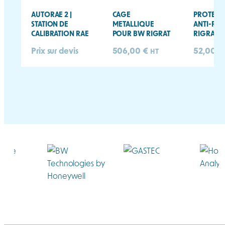
AUTORAE 2 |
CAGE
PROTECT
STATION DE
METALLIQUE
ANTI-PLU
CALIBRATION RAE
POUR BW RIGRAT
RIGRAT
Prix sur devis
506,00
€
52,00
€
HT