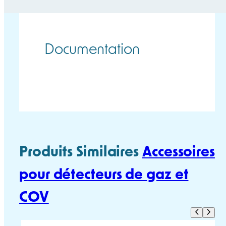
variations.
Les
options
Documentation
peuvent
être
choisies
TEST TÉLÉCHARGEMENT
sur
la
page
du
produit
Produits Similaires
Accessoires
pour détecteurs de gaz et
COV