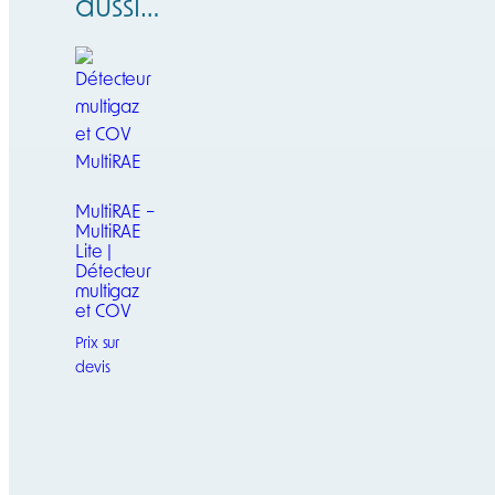
aussi…
MultiRAE –
MultiRAE
Lite |
Détecteur
multigaz
et COV
Prix sur
devis
Ce
produit
a
plusieurs