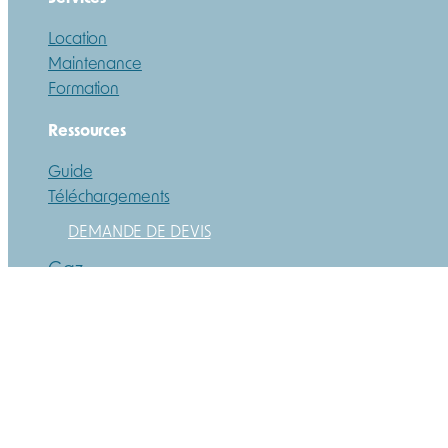
Location
Maintenance
Formation
Ressources
Guide
Téléchargements
DEMANDE DE DEVIS
Gaz
Poussières
Contact
Mentions légales
Paiements | Livraison | CGV
Protection de la vie privée et des cookies