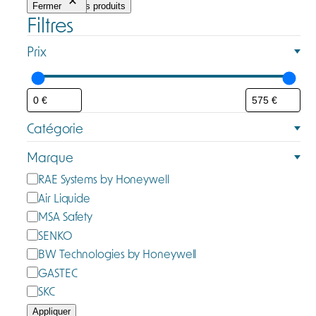
Fermer
Filtrer les produits
Filtres
Prix
Catégorie
C
Marque
a
M
RAE Systems by Honeywell
t
a
Air Liquide
é
r
MSA Safety
g
q
SENKO
o
u
BW Technologies by Honeywell
r
e
GASTEC
i
e
SKC
Appliquer