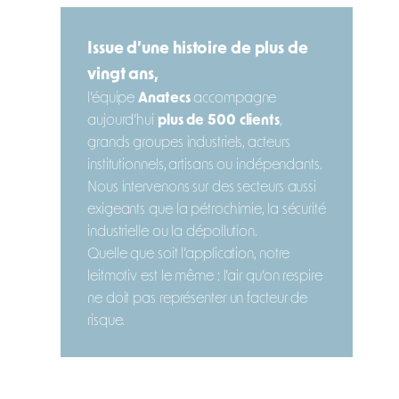
Issue d’une histoire de plus de
vingt ans,
l’équipe
Anatecs
accompagne
aujourd’hui
plus de 500 clients
,
grands groupes industriels, acteurs
institutionnels, artisans ou indépendants.
Nous intervenons sur des secteurs aussi
exigeants que la pétrochimie, la sécurité
industrielle ou la dépollution.
Quelle que soit l’application, notre
leitmotiv est le même : l’air qu’on respire
ne doit pas représenter un facteur de
risque.