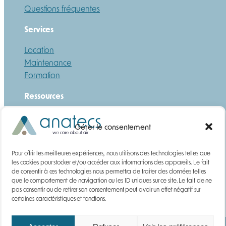
Questions fréquentes
Services
Location
Maintenance
Formation
Ressources
Guide
Gérer le consentement
Téléchargements
DEMANDE DE DEVIS
Pour offrir les meilleures expériences, nous utilisons des technologies telles que
les cookies pour stocker et/ou accéder aux informations des appareils. Le fait
Gaz
de consentir à ces technologies nous permettra de traiter des données telles
Poussières
que le comportement de navigation ou les ID uniques sur ce site. Le fait de ne
pas consentir ou de retirer son consentement peut avoir un effet négatif sur
Contact
certaines caractéristiques et fonctions.