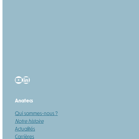
YouTube
LinkedIn
Anatecs
Qui sommes-nous ?
Notre histoire
Actualités
Carrières