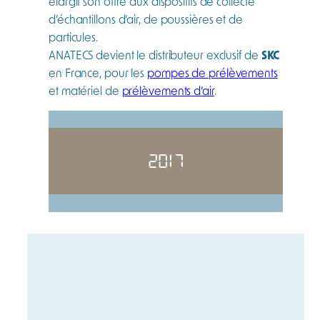
élargit son offre aux dispositifs de collecte
d’échantillons d’air, de poussières et de
particules.
ANATECS devient le distributeur exclusif de
SKC
en France, pour les
pompes de prélèvements
et matériel de
prélèvements d’air
.
2017