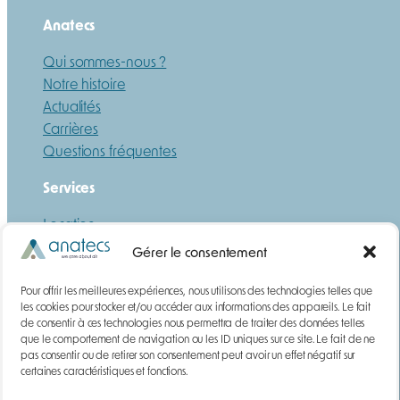
Anatecs
Qui sommes-nous ?
Notre histoire
Actualités
Carrières
Questions fréquentes
Services
Location
Maintenance
Gérer le consentement
Formation
Pour offrir les meilleures expériences, nous utilisons des technologies telles que
Ressources
les cookies pour stocker et/ou accéder aux informations des appareils. Le fait
de consentir à ces technologies nous permettra de traiter des données telles
que le comportement de navigation ou les ID uniques sur ce site. Le fait de ne
Guide
pas consentir ou de retirer son consentement peut avoir un effet négatif sur
Téléchargements
certaines caractéristiques et fonctions.
DEMANDE DE DEVIS