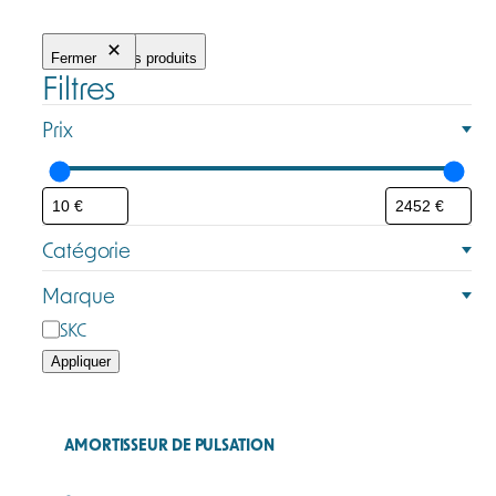
Fermer
Filtrer les produits
Filtres
Prix
Catégorie
C
Marque
a
M
SKC
t
a
Appliquer
é
r
g
q
o
u
AMORTISSEUR DE PULSATION
r
e
i