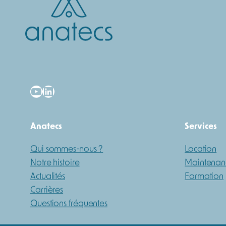
YouTube
LinkedIn
Anatecs
Services