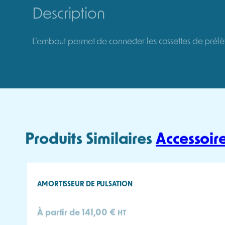
Description
L’embout permet de connecter les cassettes de prél