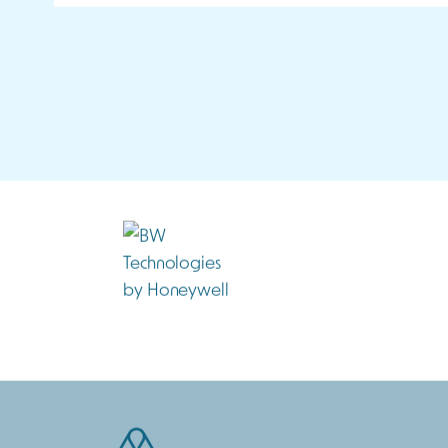
Produits Similaires
Accessoir
AMORTISSEUR DE PULSATION
À partir de
141,00
€
HT