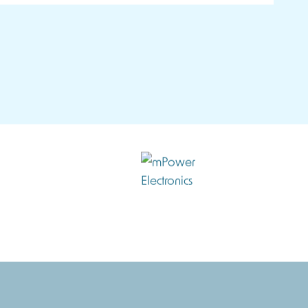
CASSE-TUBE
43,00
€
HT