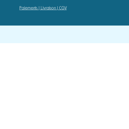
Guide
ce
Téléchargements
Paiements | Livraison | CGV