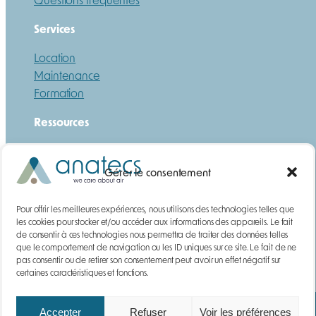
Services
Location
Maintenance
Formation
Ressources
Guide
Téléchargements
Gérer le consentement
DEMANDE DE DEVIS
Pour offrir les meilleures expériences, nous utilisons des technologies telles que
Gaz
les cookies pour stocker et/ou accéder aux informations des appareils. Le fait
de consentir à ces technologies nous permettra de traiter des données telles
Poussières
que le comportement de navigation ou les ID uniques sur ce site. Le fait de ne
Contact
pas consentir ou de retirer son consentement peut avoir un effet négatif sur
certaines caractéristiques et fonctions.
Accepter
Refuser
Voir les préférences
Mentions légales
Paiements | Livraison | CGV