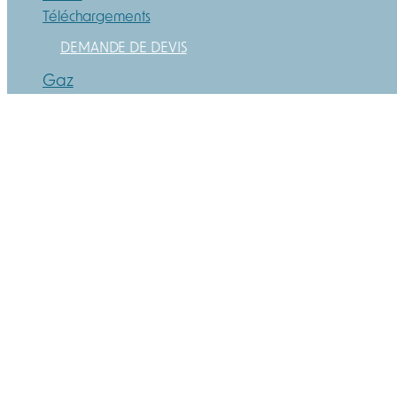
Téléchargements
DEMANDE DE DEVIS
Gaz
Poussières
Contact
Mentions légales
Paiements | Livraison | CGV
Protection de la vie privée et des cookies