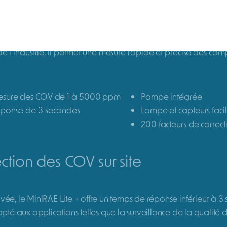
DEMANDER UN DEVIS
Détecteur PID (détecteur à photo-i
Plage de mesure des COV de 0 
Certifié ATEX.
SKU:
059-A126-000