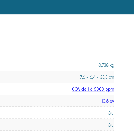
nnements exigeants. Sa pompe d’échantillonnage
de flexible.
s. Le détecteur intègre également la compensation
ssière et de faire réviser l’appareil tous les 6 mois.
 de mesure, robustesse et efficacité opérationnelle