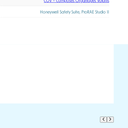
Oui
Oui
IP 65
ons en temps réel
,
Date
,
Heure
,
Valeurs minimales et maximales
Oui
e Lithium-Ion rechargeable
,
Piles alcaline AA (avec adaptateur)
12 heures
Bluetooth optionnel
lampe UV, Lampe UV RAE Systems, Malette souple, Outils, Sonde
it joints et filtre, charbon actif, adaptateur sac de prélèvements)
COV – Composés Organiques Volatils