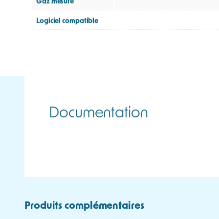
Alarme LED
Vibreur
Indice de Protection
Affichage
Pompe intégrée
Alimentation
Autonomie
Communication
Accessoires inclus
Accessoires en option
Kit
Gaz mesuré