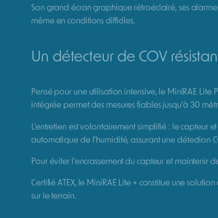
Le MiniRAE Lite + est un détecteur PID portable dédié 
professionnels de la sécurité, de l’environnement et 
plage allant jusqu’à 5 000 ppm
.
Plage de m
Temps de r
Certifié ATEX
MiniRAE Lite PID pour la déte
Grâce à sa technologie PID (photo-ionisation) éprouv
des atmosphères polluées. Il est particulièrement ada
Son grand écran graphique rétroéclairé, ses alarmes s