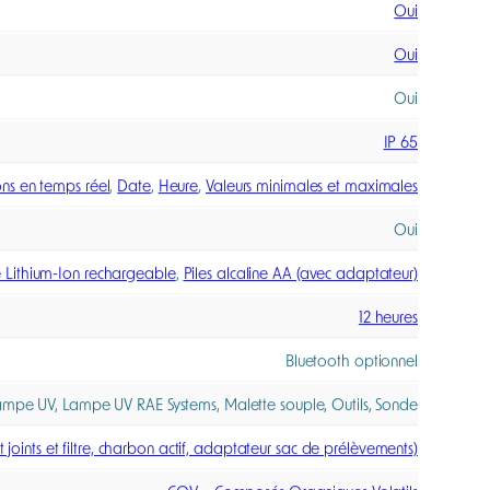
0,738 kg
7,6 × 6,4 × 25,5 cm
COV de 1 à 5000 ppm
10,6 eV
Oui
Oui
Oui