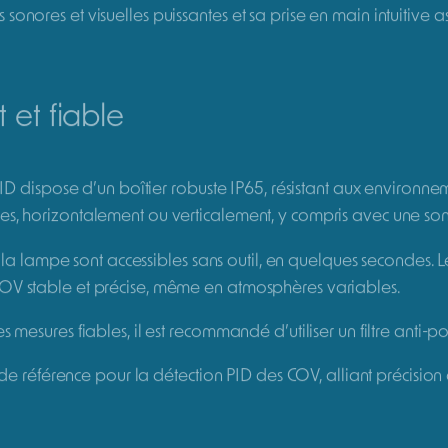
à la détection des COV, reconnu pour sa fiabilité et sa simplici
de l’industrie, il permet une mesure rapide et précise des comp
esure des COV de 1 à 5000 ppm
Pompe intégrée
éponse de 3 secondes
Lampe et capteurs faci
200 facteurs de correct
ction des COV sur site
ée, le MiniRAE Lite + offre un temps de réponse inférieur à 3 
pté aux applications telles que la surveillance de la qualité 
onores et visuelles puissantes et sa prise en main intuitive a