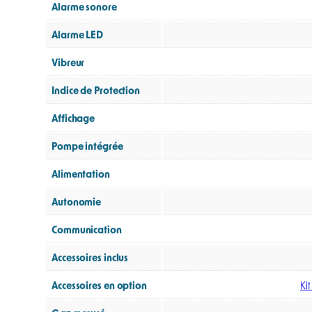
Informations complémentaire
Poids
Dimensions
Plage de mesure
Lampe PID compatible
ATEX
Norme CE
Alarme sonore