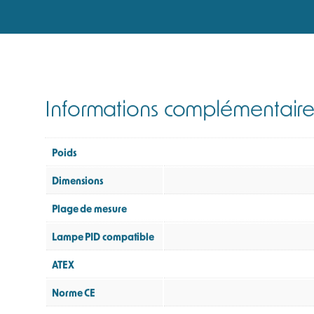
même en conditions difficiles.
Un détecteur de COV résistant
Pensé pour une utilisation intensive, le MiniRAE Lit
intégrée permet des mesures fiables jusqu’à 30 mètr
L’entretien est volontairement simplifié : le capteu
automatique de l’humidité, assurant une détection 
Pour éviter l’encrassement du capteur et maintenir des 
Certifié ATEX, le MiniRAE Lite + constitue une solutio
sur le terrain.