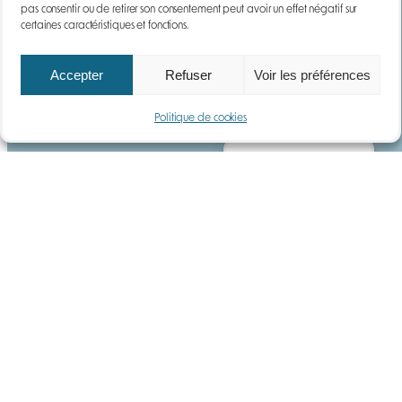
pas consentir ou de retirer son consentement peut avoir un effet négatif sur
certaines caractéristiques et fonctions.
Accepter
Refuser
Voir les préférences
YouTube
LinkedIn
Politique de cookies
Gérer le consentement
Anatecs
Qui sommes-nous ?
Notre histoire
Actualités
Carrières
Questions fréquentes
Services
Location