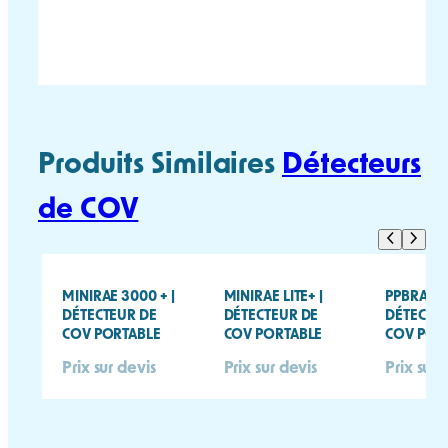
TOXIRAE PRO PID
TOXIRAE PRO PID
FICHE TECHNIQUE
MANUEL UTILISATEUR
Produits Similaires
Détecteurs
de COV
MINIRAE 3000 + |
MINIRAE LITE+ |
PPBRAE 3
DÉTECTEUR DE
DÉTECTEUR DE
DÉTECTE
COV PORTABLE
COV PORTABLE
COV POR
Prix sur devis
Prix sur devis
Prix sur 