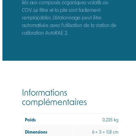
liés aux composés organiques volatils ou
COV. Le filtre et la pile sont facilement
remplaçables. L’étalonnage peut être
automatisée avec l’utilisation de la station de
calibration AutoRAE 2.
Informations
complémentaires
Poids
0,235 kg
Dimensions
6 × 3 × 11,8 cm