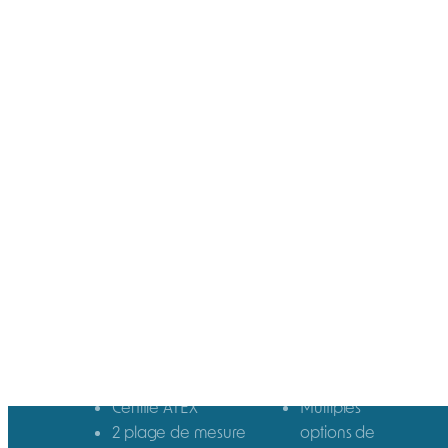
Description
Avec ses 235 g, le ToxiRAE Pro PID est un
détecteur personnel de composés
organiques volatils (COV) parmi les plus petits
du marché. Il permet de détecter rapidement
et de surveiller plus de 300 composés grâce
à son capteur PID développé par RAE
Systems.
Certifié ATEX
Multiples
2 plage de mesure
options de