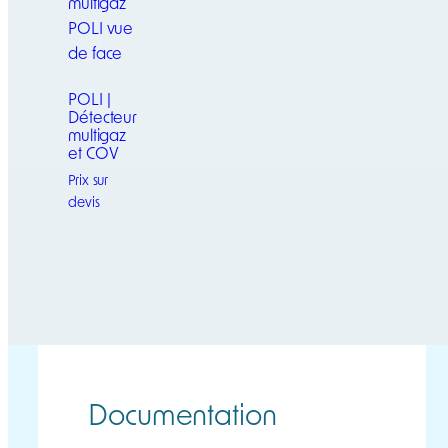
POLI |
Détecteur
multigaz
et COV
Prix sur
devis
Ce
produit
a
plusieurs
variations.
Les
options
Documentation
peuvent
être