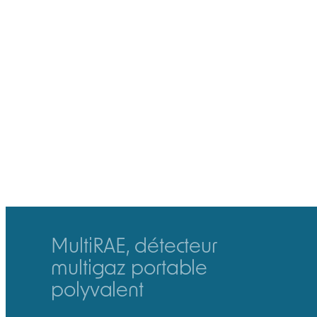
Certifié ATEX
Pompe intégrée
25 options de
Boitier IP65
capteurs
Large écran
interchangeables
graphique avec
Jusqu’à 6 gaz ou
rotation
COV
automatique
Détection des
Multiples options
COV à partir de
d’accès sans-fil
0,1 ppm, jusqu’à
et d’alertes en
5000 ppm
temps réel
MultiRAE, détecteur
multigaz portable
polyvalent