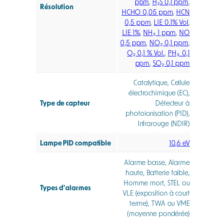
ppm
,
H₂S 0,1 ppm
,
Résolution
HCHO 0,05 ppm
,
HCN
0,5 ppm
,
LIE 0.1% Vol
,
LIE 1%
,
NH₃ 1 ppm
,
NO
0,5 ppm
,
NO₂ 0,1 ppm
,
O₂ 0,1 % Vol.
,
PH₃ 0,1
ppm
,
SO₂ 0,1 ppm
Catalytique, Cellule
électrochimique (EC),
Type de capteur
Détecteur à
photoionisation (PID),
Infrarouge (NDIR)
Lampe PID compatible
10,6 eV
Alarme basse, Alarme
haute, Batterie faible,
Homme mort, STEL ou
Types d’alarmes
VLE (exposition à court
terme), TWA ou VME
(moyenne pondérée)