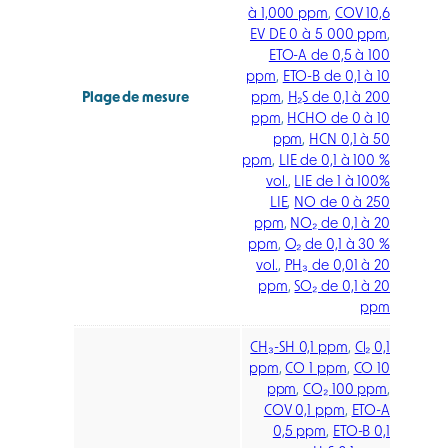
à 1,000 ppm
,
COV 10,6
EV DE 0 à 5 000 ppm
,
ETO-A de 0,5 à 100
ppm
,
ETO-B de 0,1 à 10
Plage de mesure
ppm
,
H₂S de 0,1 à 200
ppm
,
HCHO de 0 à 10
ppm
,
HCN 0,1 à 50
ppm
,
LIE de 0,1 à 100 %
vol.
,
LIE de 1 à 100%
LIE
,
NO de 0 à 250
ppm
,
NO₂ de 0,1 à 20
ppm
,
O₂ de 0,1 à 30 %
vol.
,
PH₃ de 0,01 à 20
ppm
,
SO₂ de 0,1 à 20
ppm
CH₃-SH 0,1 ppm
,
Cl₂ 0,1
ppm
,
CO 1 ppm
,
CO 10
ppm
,
CO₂ 100 ppm
,
COV 0,1 ppm
,
ETO-A
0,5 ppm
,
ETO-B 0,1