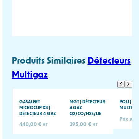
choisies
MULTIRAE FICHE
MULTIRAE MANUEL
sur
TECHNIQUE
UTILISATEUR
la
page
du
produit
Produits Similaires
Détecteurs
Multigaz
GASALERT
MGT | DÉTECTEUR
POLI | D
MICROCLIP X3 |
4 GAZ
MULTIGAZ
DÉTECTEUR 4 GAZ
O2/CO/H2S/LIE
Prix sur 
440,00
€
395,00
€
HT
HT