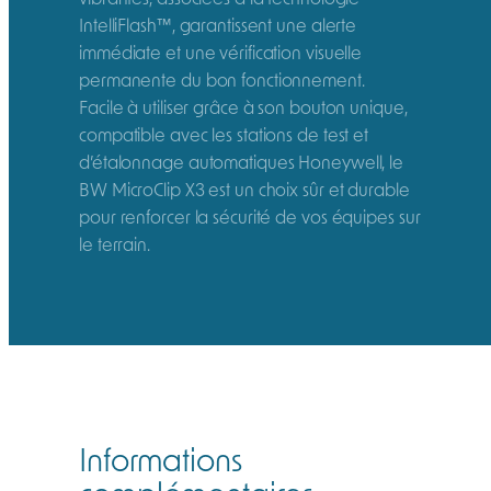
IntelliFlash™, garantissent une alerte
immédiate et une vérification visuelle
permanente du bon fonctionnement.
Facile à utiliser grâce à son bouton unique,
compatible avec les stations de test et
d’étalonnage automatiques Honeywell, le
BW MicroClip X3 est un choix sûr et durable
pour renforcer la sécurité de vos équipes sur
le terrain.
Informations