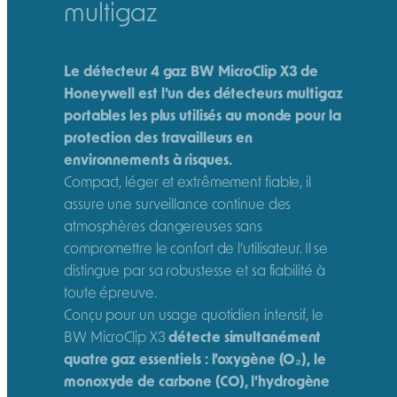
multigaz
p
X
3
Le détecteur 4 gaz BW MicroClip X3 de
|
Honeywell est l’un des détecteurs multigaz
D
portables les plus utilisés au monde pour la
é
protection des travailleurs en
t
environnements à risques.
e
Compact, léger et extrêmement fiable, il
c
assure une surveillance continue des
t
atmosphères dangereuses sans
e
compromettre le confort de l’utilisateur. Il se
u
distingue par sa robustesse et sa fiabilité à
r
toute épreuve.
4
Conçu pour un usage quotidien intensif, le
g
BW MicroClip X3
détecte simultanément
a
quatre gaz essentiels : l’oxygène (O₂), le
z
monoxyde de carbone (CO), l’hydrogène