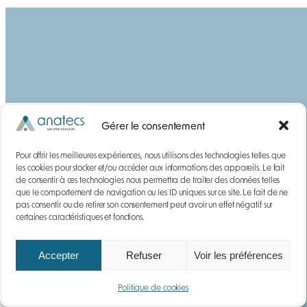
Gérer le consentement
Pour offrir les meilleures expériences, nous utilisons des technologies telles que
les cookies pour stocker et/ou accéder aux informations des appareils. Le fait
de consentir à ces technologies nous permettra de traiter des données telles
YouTube
LinkedIn
que le comportement de navigation ou les ID uniques sur ce site. Le fait de ne
pas consentir ou de retirer son consentement peut avoir un effet négatif sur
certaines caractéristiques et fonctions.
Anatecs
Accepter
Refuser
Voir les préférences
Qui sommes-nous ?
Notre histoire
Politique de cookies
Actualités