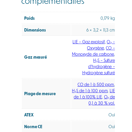
complémentaires
Poids
0,179 kg
Dimensions
6 × 3,2 × 11,3 cm
LIE – Gaz explosif
,
O₂ –
Oxygène
,
CO –
Monoxyde de carbone
,
Gaz mesuré
H₂S – Sulfure
d’hydrogène –
Hydrogène sulfuré
CO de 1 à 500 ppm
,
H₂S de 1 à 100 ppm
,
LIE
Plage de mesure
de 1 à 100% LIE
,
O₂ de
0,1 à 30 % vol.
ATEX
Oui
Norme CE
Oui