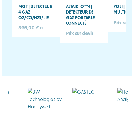
MGT | DÉTECTEUR
ALTAIR IO™4 |
POLI | D
4 GAZ
DÉTECTEUR DE
MULTIGAZ
O2/CO/H2S/LIE
GAZ PORTABLE
Prix sur 
CONNECTÉ
395,00
€
HT
Prix sur devis