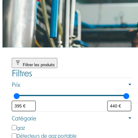
Filtrer les produits
Filtres
Prix
Catégorie
C
gaz
a
Détecteurs de gaz portable