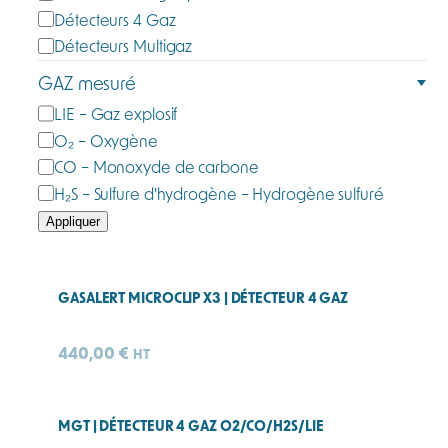
t
Détecteurs 4 Gaz
é
Détecteurs Multigaz
g
GAZ mesuré
o
G
LIE – Gaz explosif
r
a
O₂ – Oxygène
i
z
e
CO – Monoxyde de carbone
m
H₂S – Sulfure d'hydrogène – Hydrogène sulfuré
e
Appliquer
s
u
r
GASALERT MICROCLIP X3 | DÉTECTEUR 4 GAZ
é
440,00
€
HT
MGT | DÉTECTEUR 4 GAZ O2/CO/H2S/LIE