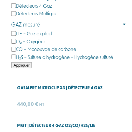
t
Détecteurs 4 Gaz
é
Détecteurs Multigaz
g
GAZ mesuré
o
G
LIE – Gaz explosif
r
a
O₂ – Oxygène
i
z
e
CO – Monoxyde de carbone
m
H₂S – Sulfure d'hydrogène – Hydrogène sulfuré
e
Appliquer
s
u
r
GASALERT MICROCLIP X3 | DÉTECTEUR 4 GAZ
é
440,00
€
HT
MGT | DÉTECTEUR 4 GAZ O2/CO/H2S/LIE