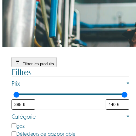
Filtrer les produits
Filtres
Prix
Catégorie
C
gaz
a
Détecteurs de gaz portable