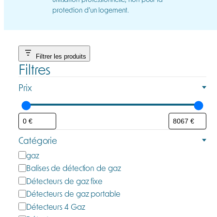
protection d’un logement.
Filtrer les produits
Filtres
Prix
Catégorie
C
gaz
a
Balises de détection de gaz
t
Détecteurs de gaz fixe
é
Détecteurs de gaz portable
g
Détecteurs 4 Gaz
o