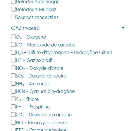
Détecteurs monogaz
r
Détecteurs Multigaz
i
Solutions connectées
e
GAZ mesuré
G
O₂ – Oxygène
a
CO – Monoxyde de carbone
z
H₂S – Sulfure d'hydrogène – Hydrogène sulfuré
m
LIE – Gaz explosif
e
NO₂ – Dioxyde d'azote
s
SO₂ – Dioxyde de soufre
u
NH₃ – Ammoniac
r
HCN – Cyanure d'hydrogène
é
Cl₂ – Chlore
PH₃ – Phosphine
CO₂ – Dioxyde de carbone
NO – Monoxyde d'azote
ETO – Oxyde d'éthylène