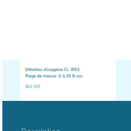
DEMANDER UN DEVIS
En rupture de stock
Délai de réapprovisionnement :
3 semaines
Détecteur d’oxygène O₂ ATEX.
Plage de mesure : 0 à 30 % vol.
SKU:
SGT