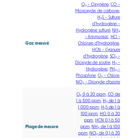
O₂ – Oxygène
,
CO –
Monoxyde de carbone
,
H₂S – Sulfure
d’hydrogène –
Hydrogène sulfuré
,
NH₃
– Ammoniac
,
HCl –
Gaz mesuré
Chlorure d’hydrogène
,
HCN – Cyanure
d’hydrogène
,
SO₂ –
Dioxyde de soufre
,
H₂ –
Hydrogène
,
PH₃ –
Phosphine
,
Cl₂ – Chlore
,
NO₂ – Dioxyde d’azote
Cl₂ 0 à 20 ppm
,
CO de
1 à 500 ppm
,
H₂ de 1 à
1 000 ppm
,
H₂S de 1 à
100 ppm
,
HCl 0 à 20
ppm
,
HCN 0,1 à 50
Plage de mesure
ppm
,
NH₃ de 1 à 100
ppm
,
NO₂ de 0,1 à 20