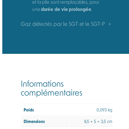
et la pile sont remplaçables, pour
une
durée de vie prolongée
.
Gaz détectés par le SGT et le SGT-P
+
Informations
complémentaires
Poids
0,093 kg
Dimensions
8,5 × 5 × 3,5 cm