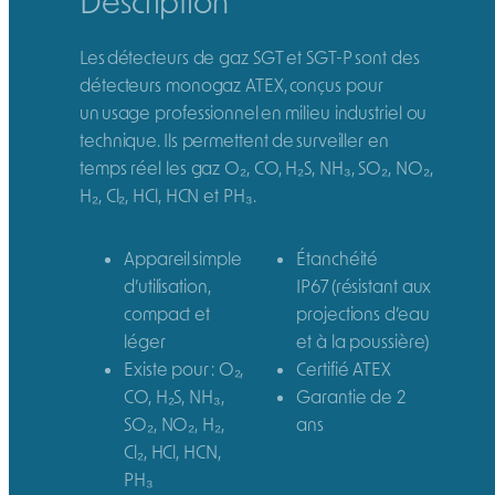
Description
Les détecteurs de gaz SGT et SGT-P sont des
d
étecteur
s
monogaz
ATEX, conçus pour
un usage professionnel en milieu industriel ou
technique. Ils permettent de surveiller
en
temps réel les gaz
O₂, CO, H₂S, NH₃, SO₂, NO₂,
H₂, Cl₂,
HCl
, HCN
et
PH₃
.
Appareil simple
Étanchéité
d’utilisation,
IP67 (résistant aux
compact et
projections d’eau
léger
et à la poussière)
Existe pour : O₂,
Certifié ATEX
CO, H₂S, NH₃,
Garantie de 2
SO₂, NO₂, H₂,
ans
Cl₂, HCl, HCN,
PH₃