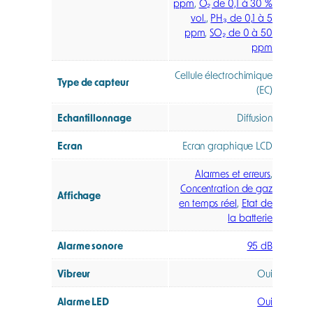
ppm
,
O₂ de 0,1 à 30 %
vol.
,
PH₃ de 0,1 à 5
ppm
,
SO₂ de 0 à 50
ppm
Cellule électrochimique
Type de capteur
(EC)
Echantillonnage
Diffusion
Ecran
Ecran graphique LCD
Alarmes et erreurs
,
Concentration de gaz
Affichage
en temps réel
,
Etat de
la batterie
Alarme sonore
95 dB
Vibreur
Oui
Alarme LED
Oui