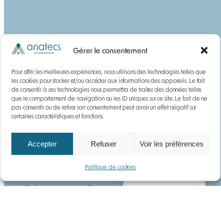
Gérer le consentement
Pour offrir les meilleures expériences, nous utilisons des technologies telles que
les cookies pour stocker et/ou accéder aux informations des appareils. Le fait
de consentir à ces technologies nous permettra de traiter des données telles
que le comportement de navigation ou les ID uniques sur ce site. Le fait de ne
pas consentir ou de retirer son consentement peut avoir un effet négatif sur
certaines caractéristiques et fonctions.
YouTube
LinkedIn
Accepter
Refuser
Voir les préférences
Anatecs
Politique de cookies
Qui sommes-nous ?
Gérer le consentement
Notre histoire
Actualités