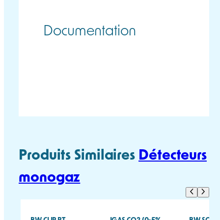
Documentation
SGT/SGT-P
SGT MANUEL
SGT-P
FICHE
UTILISATEUR
MANUEL
TECHNIQUE
UTILISATEUR
Produits Similaires
Détecteurs
monogaz
BW CLIP RT
IGAS CO2 (0-5%
BW SOLO 