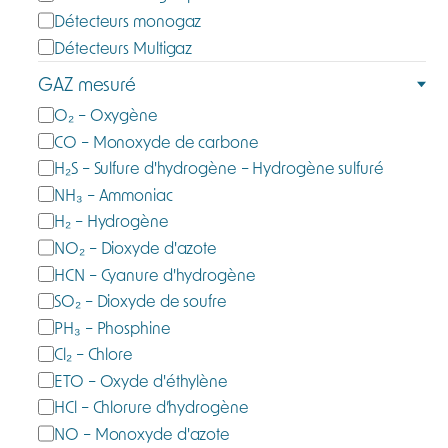
g
Détecteurs monogaz
o
Détecteurs Multigaz
r
GAZ mesuré
i
e
G
O₂ – Oxygène
a
CO – Monoxyde de carbone
z
H₂S – Sulfure d'hydrogène – Hydrogène sulfuré
m
NH₃ – Ammoniac
e
H₂ – Hydrogène
s
NO₂ – Dioxyde d'azote
u
HCN – Cyanure d'hydrogène
r
SO₂ – Dioxyde de soufre
é
PH₃ – Phosphine
Cl₂ – Chlore
ETO – Oxyde d'éthylène
HCl – Chlorure d’hydrogène
NO – Monoxyde d'azote