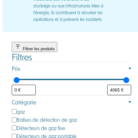
stockage ou aux infrastructures liées à
l’énergie, ils contribuent à sécuriser les
opérations et à prévenir les incidents.
Filtrer les produits
Filtres
Prix
Catégorie
C
gaz
a
Balises de détection de gaz
t
Détecteurs de gaz fixe
é
Détecteurs de gaz portable