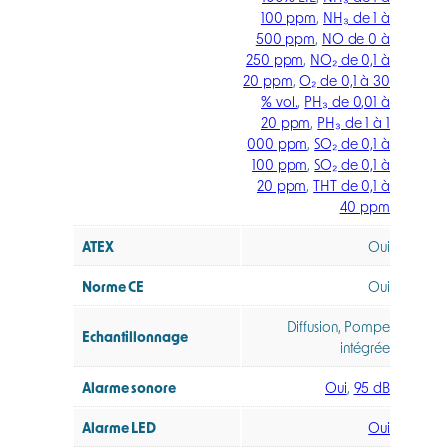
100 ppm
,
NH₃ de 1 à
500 ppm
,
NO de 0 à
250 ppm
,
NO₂ de 0,1 à
20 ppm
,
O₂ de 0,1 à 30
% vol.
,
PH₃ de 0,01 à
20 ppm
,
PH₃ de 1 à 1
000 ppm
,
SO₂ de 0,1 à
100 ppm
,
SO₂ de 0,1 à
20 ppm
,
THT de 0,1 à
40 ppm
ATEX
Oui
Norme CE
Oui
Diffusion, Pompe
Echantillonnage
intégrée
Alarme sonore
Oui
,
95 dB
Alarme LED
Oui