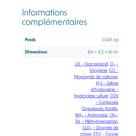
Informations
complémentaires
Poids
0,435 kg
Dimensions
8,4 × 4,2 × 14 cm
LIE – Gaz explosif
,
O₂ –
Oxygène
,
CO –
Monoxyde de carbone
,
H₂S – Sulfure
d’hydrogène –
Hydrogène sulfuré
,
COV
– Composés
Organiques Volatils
,
NH₃ – Ammoniac
,
CH₃-
SH – Méthylmercaptan
,
CLO₂ – Dioxyde de
chlore
,
ETO – Oxyde