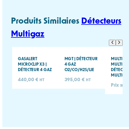
Produits Similaires
Détecteurs
Multigaz
GASALERT
MGT | DÉTECTEUR
MULTIRAE
MICROCLIP X3 |
4 GAZ
MULTIRAE 
DÉTECTEUR 4 GAZ
O2/CO/H2S/LIE
DÉTECTE
MULTIGAZ
440,00
€
395,00
€
HT
HT
Prix sur 