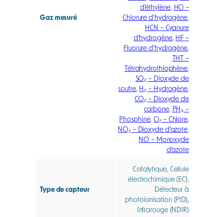
d’éthylène
,
HCl –
Gaz mesuré
Chlorure d’hydrogène
,
HCN – Cyanure
d’hydrogène
,
HF –
Fluorure d’hydrogène
,
THT –
Tétrahydrothiophène
,
SO₂ – Dioxyde de
soufre
,
H₂ – Hydrogène
,
CO₂ – Dioxyde de
carbone
,
PH₃ –
Phosphine
,
Cl₂ – Chlore
,
NO₂ – Dioxyde d’azote
,
NO – Monoxyde
d’azote
Catalytique, Cellule
électrochimique (EC),
Type de capteur
Détecteur à
photoionisation (PID),
Infrarouge (NDIR)