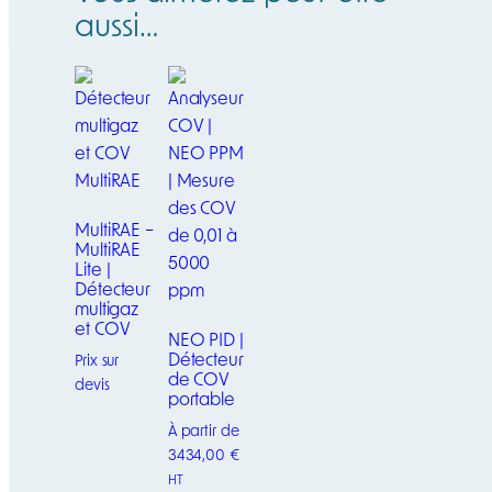
aussi…
MultiRAE –
MultiRAE
Lite |
Détecteur
multigaz
et COV
NEO PID |
Détecteur
Prix sur
de COV
devis
portable
Ce
À partir de
produit
3434,00
€
a
HT