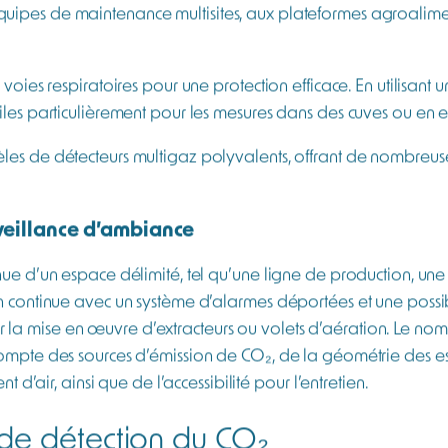
nterventions ponctuelles
: maintenance en pièce confinée, 
cts, robustes et simples à utiliser. Les détecteurs de CO₂ uti
’appareil une longue autonomie d’utilisation. Cet équipement e
ée. Les détecteurs monogaz sont adaptés pour les brasseries, c
 le iGas CO2 est le plus simple à utiliser et le meilleur mar
de communication sans-fil. Découvrez-les ci-dessous.
à d’autres gaz ou composés (CO, H₂S, O₂ ou COV), un détecte
ela permet d’une part de surveiller simultanément la concent
entuels autres gaz ou composés toxiques tels que le monox
audières ou de gaz explosifs peuvent être présents, un déte
uipes de maintenance multisites, aux plateformes agroalime