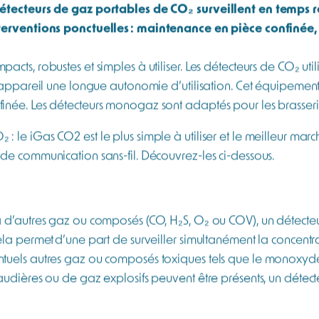
mbres froides, locaux techniques, ou pièce close), la concentr
ourd que l’air, le CO₂ se concentre d’abord en partie basse 
appe pourrait ainsi rapidement se trouver confronter à une c
e et une protection par aération ciblée sont dans ce cas essen
eurs d’alarmes réglables. Une
alarme basse
tient lieu de pré
es hautes
imposent l’évacuation et l’intervention d’un person
s être confondu avec le monoxyde de carbone (ou CO), issu
s concentrations. Dans certains ateliers, cuisines centrales, c
ertinents pour une protection globale des personnes.
n de CO₂ choisir ?
détecteurs de gaz portables de CO₂ surveillent en temps r