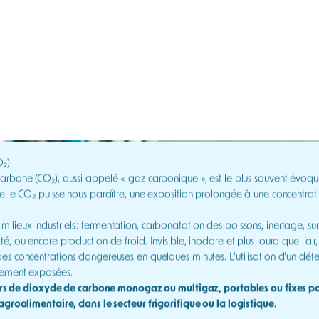
poussière
services
ONE
– Dioxyde de ca