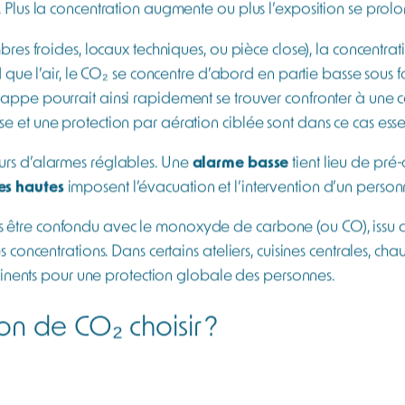
 problématique de sécurité à ne
iant à hauteur de 0,04%. Nous en rejetons à chaque expiratio
e mortel, quand sa concentration augmente.
le sur 8 heures (VLEP 8h), soit l’exposition moyenne d’un
dant à une concentration de 0,5 %.
A partir de cette concen
. Une intoxication peut entrainer une accélération de la respi
 Plus la concentration augmente ou plus l’exposition se prolon