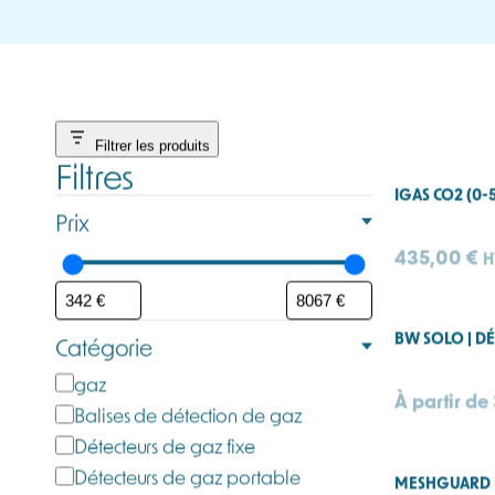
Détecteurs de dioxyde de carbone (gaz C
Composant naturel de l’air, le dioxyde de c
réchauffement climatique. Aussi familier q
risque pour la sécurité et la santé.
Le CO₂ est omniprésent dans de nombreux mil
sous atmosphère contrôlée, tests d’étanchéit
un espace bas ou mal ventilé et atteindre d
indispensable pour les personnes potentie
Nous proposons une gamme de détecteur
applications dans l’industrie, la chimie, l