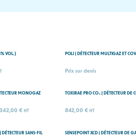
O₂)
arbone (CO₂), aussi appelé « gaz carbonique », est le plus souvent évoqué 
ue le CO₂ puisse nous paraître, une exposition prolongée à une concentrat
ieux industriels : fermentation, carbonatation des boissons, inertage, su
é, ou encore production de froid. Invisible, inodore et plus lourd que l’air,
es concentrations dangereuses en quelques minutes. L’utilisation d’un dét
llement exposées.
s de dioxyde de carbone monogaz ou multigaz, portables ou fixes p
’agroalimentaire, dans le secteur frigorifique ou la logistique.