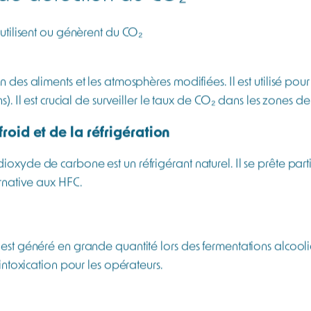
s voies respiratoires pour une protection efficace. En utilisa
tiles particulièrement pour les mesures dans des cuves ou en 
les de détecteurs multigaz polyvalents, offrant de nombreuse
rveillance d’ambiance
nue d’un espace délimité, tel qu’une ligne de production, un
n continue avec un système d’alarmes déportées et une possib
s pour la mise en œuvre d’extracteurs ou volets d’aération. Le 
compte des sources d’émission de CO₂, de la géométrie des e
t d’air, ainsi que de l’accessibilité pour l’entretien.
 de détection du CO₂