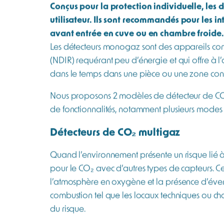
En espace confiné (cuves, fosses, sous-sols, cha
centimètres de hauteur. Parce qu’il est plus l
serait amenée à intervenir au niveau de cette n
coureur. La détection de gaz CO₂ en partie bass
Les détecteurs de CO₂ proposent plusieurs val
prévention (aération rapide), quand les
alarm
A noter que le dioxyde de carbone ne doit pa
CO₂ et surtout fortement toxique à de très faible
coexister : les détecteurs multigaz sont alors p
Quels systèmes de détectio
Détecteurs de CO₂ portables
Conçus pour la protection individuelle, les 