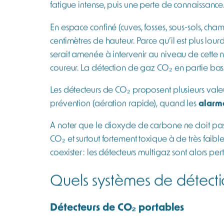
PH₃ – Phosphine
COV – Composés Organiques
Volatils
CLO₂ – Dioxyde de chlore
Afficher 10 de plus
Appliquer
La détection de CO₂, une
Le CO₂ est naturellement présent dans l’air amb
inoffensif. Il devient rapidement toxique, voir
La valeur limite d’exposition professionnel
heures, est définie à 5 000 ppm, correspon
tête et une gêne respiratoire peuvent apparaître
fatigue intense, puis une perte de connaissance.