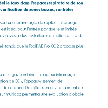
ation de CO₂ varie très rapidement sur quelques
sous forme de nappe homogène. Une personne qui
oncentration mortelle, sans signe avant-
tielles.
-alerte pour déclencher des actions de
nel formé.
 de combustions incomplètes, inodore comme le
haufferies ou zones logistiques, CO et CO₂ peuvent
éel le taux dans l’espace respiratoire de son