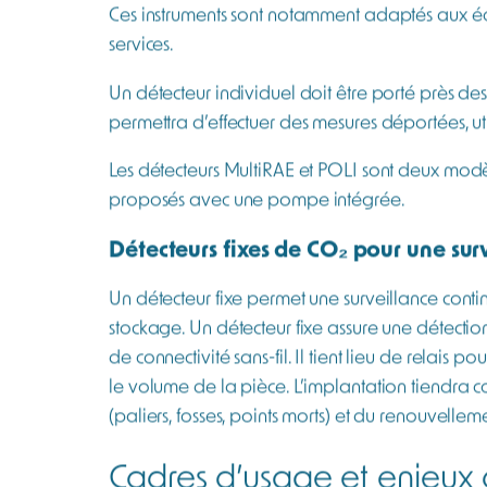
utilisateur. Ils sont recommandés pour les i
avant entrée en cuve ou en chambre froide.
Les détecteurs monogaz sont des appareils compa
(NDIR) requérant peu d’énergie et qui offre à l
dans le temps dans une pièce ou une zone confin
Nous proposons 2 modèles de détecteur de CO₂ :
de fonctionnalités, notamment plusieurs modes 
Détecteurs de CO₂ multigaz
Quand l’environnement présente un risque lié 
pour le CO₂ avec d’autres types de capteurs. C
l’atmosphère en oxygène et la présence d’év
combustion tel que les locaux techniques ou ch
du risque.
Ces instruments sont notamment adaptés aux éq