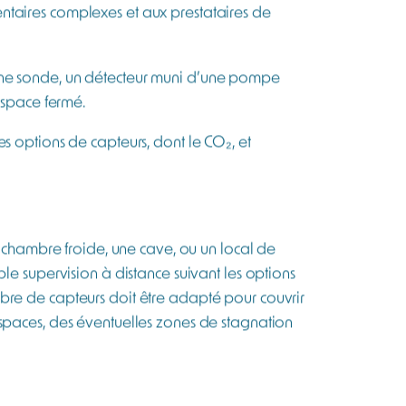
vérification de zones basses, contrôles
lisent une technologie de capteur infrarouge
st idéal pour l’entrée ponctuelle et limitée
aves, industries laitières et métiers du froid.
ché, tandis que le ToxiRAE Pro CO2 propose plus
ur multigaz combine un capteur infrarouge
ration de CO₂, l’appauvrissement de
yde de carbone. De même, en environnement de
cteur multigaz permettra une évaluation globale
ntaires complexes et aux prestataires de