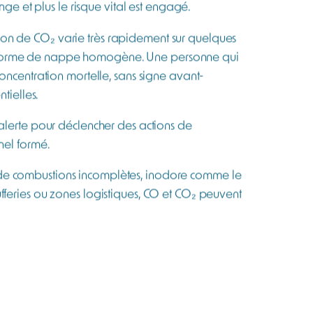
 pas sous-estimer
n. A concentration normale il est totalement
e personne sur une période continue de 8
tration, de premiers effets tels que des maux de
ration, une confusion, des troubles visuels, une
ge et plus le risque vital est engagé.