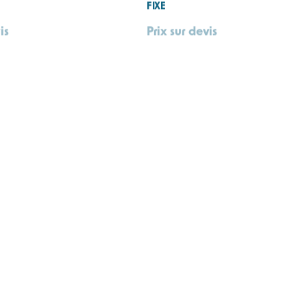
5% VOL.)
POLI | DÉTECTEUR MULTIGAZ ET CO
Prix sur devis
T
DÉTECTEUR MONOGAZ
TOXIRAE PRO CO₂ | DÉTECTEUR DE 
342,00
€
842,00
€
HT
HT
 DÉTECTEUR SANS-FIL
SENSEPOINT XCD | DÉTECTEUR DE G
FIXE