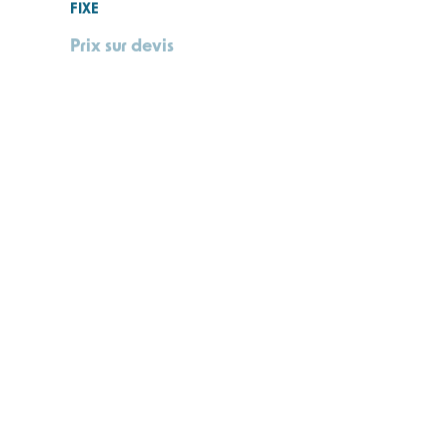
V
MULTIRAE – MULTIRAE LITE | DÉTECTEUR
MULTIGAZ ET COV
Prix sur devis
CO₂
RIGRAT | BALISE GAZ ET COV
Prix sur devis
AZ
SENSEPOINT XCL | DÉTECTEUR DE GAZ
FIXE