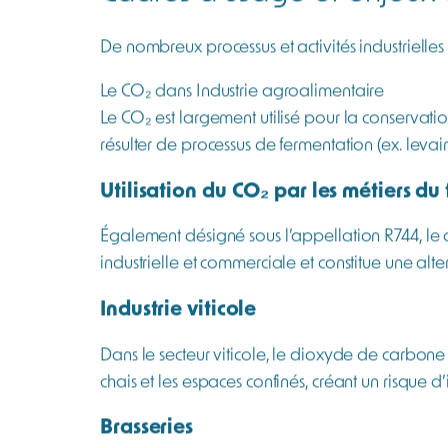
services.
Un détecteur individuel doit être porté près de
permettra d’effectuer des mesures déportées, u
Les détecteurs MultiRAE et POLI sont deux modè
proposés avec une pompe intégrée.
Détecteurs fixes de CO₂ pour une su
Un détecteur fixe permet une surveillance conti
stockage. Un détecteur fixe assure une détectio
de connectivité sans-fil. Il tient lieu de relai
le volume de la pièce. L’implantation tiendra 
(paliers, fosses, points morts) et du renouvellemen
Cadres d’usage et enjeux