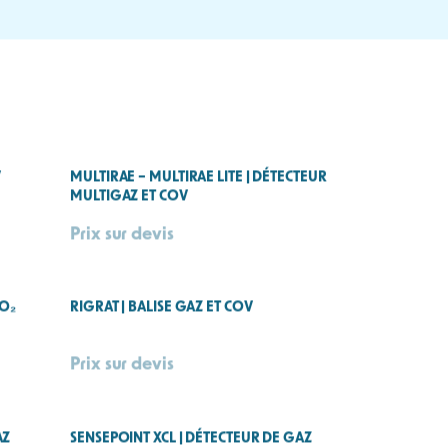
pour ses effets sur le
ion excessive présente un
rgélation, conservation
 il peut s’accumuler dans
ecteur de gaz est donc
our de nombreuses