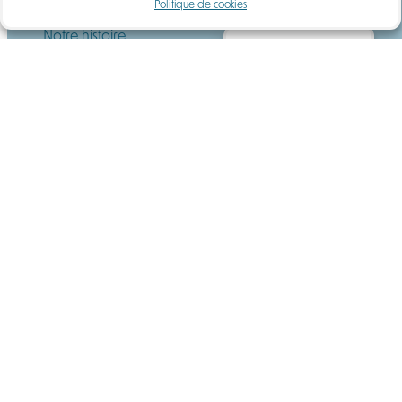
Politique de cookies
Qui sommes-nous ?
Notre histoire
Gérer le consentement
Actualités
Carrières
Questions fréquentes
Services
Location
Maintenance
Formation
Ressources
Guide
Téléchargements
DEMANDE DE DEVIS
Gaz