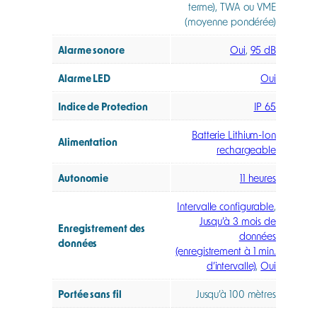
terme), TWA ou VME
(moyenne pondérée)
Alarme sonore
Oui
,
95 dB
Alarme LED
Oui
Indice de Protection
IP 65
Batterie Lithium-Ion
Alimentation
rechargeable
Autonomie
11 heures
Intervalle configurable
,
Jusqu’à 3 mois de
Enregistrement des
données
données
(enregistrement à 1 min.
d’intervalle)
,
Oui
Portée sans fil
Jusqu’à 100 mètres