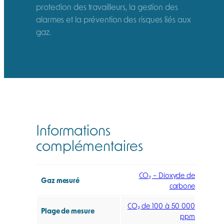
protection des travailleurs, la gestion des
alarmes et la prévention des risques liés aux
gaz.
Informations
complémentaires
CO₂ – Dioxyde de
Gaz mesuré
carbone
CO₂ de 100 à 50 000
Plage de mesure
ppm