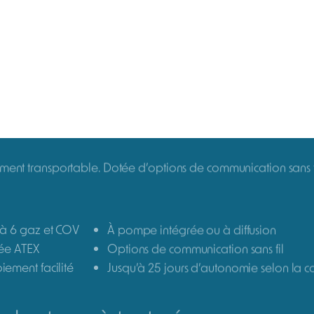
T | BALISE GAZ ET COV
RigRat | Ba
BW Technologies by Honeywe
Prix sur devis
Combinaisons de gaz