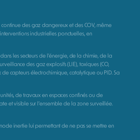
ptions
N DEVIS
OV,
jusqu’à 6 capteurs de gaz et COV.