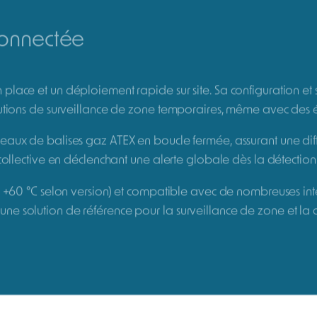
ment transportable. Dotée d’options de communication sans fil,
’à 6 gaz et COV
À pompe intégrée ou à diffusion
iée ATEX
Options de communication sans fil
iement facilité
Jusqu’à 25 jours d’autonomie selon la c
robustesse à toute épreuve
une solution de surveillance de zone conçue pour la détect
permet de sécuriser efficacement les zones à risques lors d’in