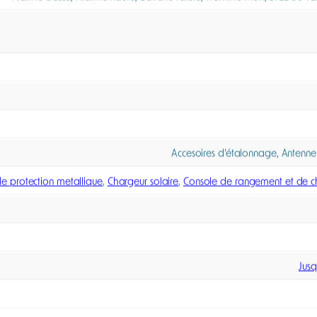
place et un déploiement rapide sur site. Sa configuration et
olutions de surveillance de zone temporaires, même avec des
eaux de balises gaz ATEX en boucle fermée, assurant une dif
 collective en déclenchant une alerte globale dès la détection
à +60 °C selon version) et compatible avec de nombreuses inte
e solution de référence pour la surveillance de zone et la dé
s