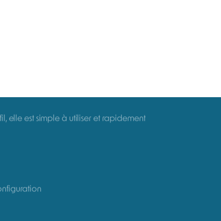
lise gaz et COV
ll