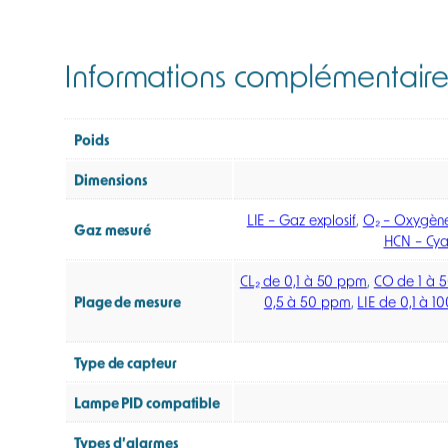
complément des détecteurs portables individuels et e
Certifiée ATEX zone 0 / IECEx, la balise RigRat répo
pétrochimie et de l’industrie lourde. Cette balise de 
H₂S…), de l’oxygène (O₂), du dioxyde de carbone (CO
modularité permet d’adapter la surveillance de zone
Dotée d’une autonomie longue durée, la balise RigR
dégazage. Les alarmes sonores puissantes, associées
Certaines configurations permettent même une aut
Vous souhaitez contrôler le niveau d’oxygène dans d
alarme dans l’air ambiant.
Balise de détection de gaz 