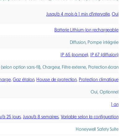
 son étalonnage s’effectuent simplement via une
 équipes peu formées.
fusion simultanée des alarmes sur l’ensemble de la
 d’un danger sur une balise.
rfaces industrielles (options E/S 4-20 mA, capteur
tection de gaz ATEX, alliant fiabilité, performance