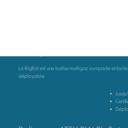
ACCUEIL
/
GAZ
/
BALISES DE DÉTECTION DE GAZ
/ RIGRA