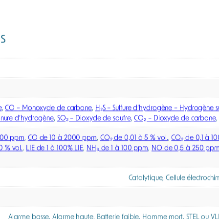
n alternative aux systèmes fixes.
nd aux exigences réglementaires des sites classés, notamment d
détection gaz ATEX peut intégrer jusqu’à six capteurs pour la s
₂) et des COV via capteur PID. Elle propose plus de 15 choix
 aux risques spécifiques, propres chaque intervention.
at est idéale pour les opérations de maintenance, d’arrêt d’
 à des signaux lumineux à 360°, assurent une alerte immédiate
onomie de 8 semaines.
es applications d’inertage ? La balise RigRat dispose d’un m
connectée