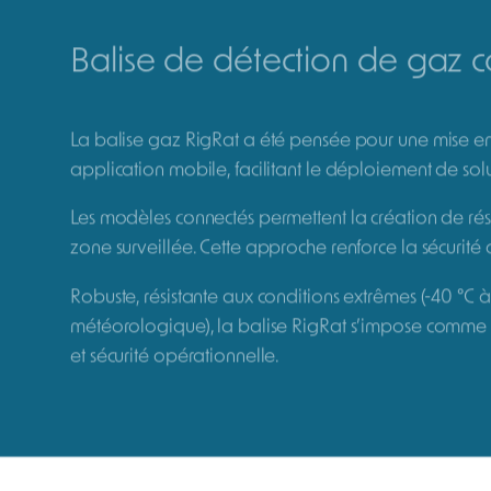
Description
La RigRat est une balise multigaz compacte et facile
déployable.
Jusqu
Certif
Déplo
Balise gaz ATEX BW RigRat : 
La balise de détection de gaz ATEX BW RigRat est 
dans les environnements à atmosphère explosive. Elle 