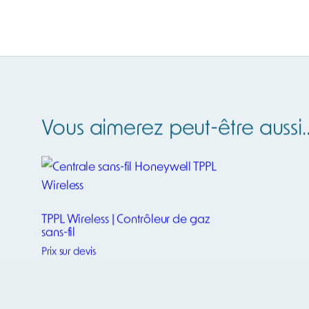
Poids
Dimensions
LIE – Gaz explosif
,
O₂ – Oxygèn
Gaz mesuré
HCN – Cya
CL₂ de 0,1 à 50 ppm
,
CO de 1 à 
Plage de mesure
0,5 à 50 ppm
,
LIE de 0,1 à 10
Type de capteur
Lampe PID compatible
Types d’alarmes
Enregistrement des
données
Alimentation