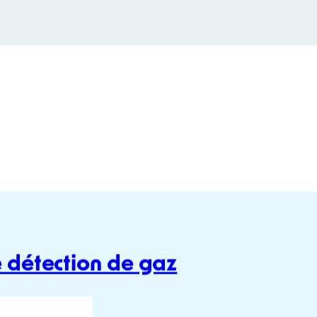
Accesoires d’étalonnage, Antenne (s
e protection metallique
,
Chargeur solaire
,
Console de rangement et de 
Jusq