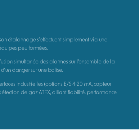
 elle est simple à utiliser et rapidement
onfiguration
ion continue des gaz dangereux et des COV, même
terventions industrielles ponctuelles, en