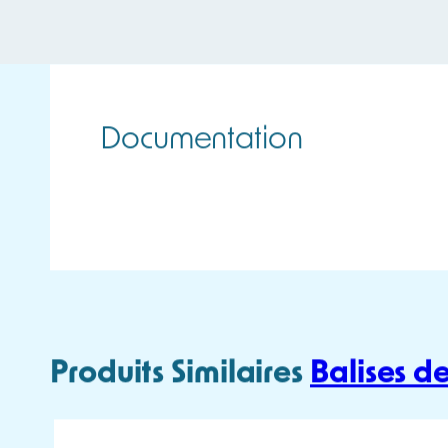
Echantillonnage
Indice de Protection
Accessoires inclus
Accessoires en option
Boîtier de protection SI
,
Cage d
ATEX
Garantie
Autonomie
Logiciel compatible