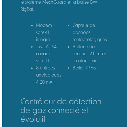
le système MeshGuard et la balise BW
RigRat.
Modem
Capteur de
sans-fil
données
intégré
météorologiques
Jusqu’à 64
Batterie de
canaux
secours 12 heures
sans-fil
d’autonomie
8 entrées
Boitier IP 65
analogiques
4-20 mA
Contrôleur de détection
de gaz connecté et
évolutif