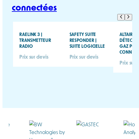
connectées
RAELINK 3 |
SAFETY SUITE
ALTAIR IO
TRANSMETTEUR
RESPONDER |
DÉTECTE
RADIO
SUITE LOGICIELLE
GAZ POR
CONNECT
Prix sur devis
Prix sur devis
Prix sur 