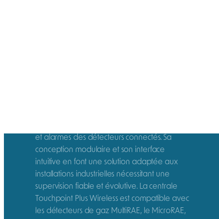
Description
La centrale Touchpoint Plus Wireless de
Honeywell est un contrôleur de détection de
gaz conçu pour superviser et centraliser les
données de plusieurs détecteurs, avec une
configuration sans fil. Facile à installer, il
permet une visualisation à distance des états
et alarmes des détecteurs connectés. Sa
conception modulaire et son interface
intuitive en font une solution adaptée aux
installations industrielles nécessitant une
supervision fiable et évolutive. La centrale
Touchpoint Plus Wireless est compatible avec
les détecteurs de gaz MultiRAE, le MicroRAE,