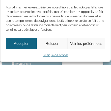
Notre histoire
Pour offrir les meilleures expériences, nous utilisons des technologies telles que
Actualités
les cookies pour stocker et/ou accéder aux informations des appareils. Le fait
Carrières
de consentir à ces technologies nous permettra de traiter des données telles
Questions fréquentes
que le comportement de navigation ou les ID uniques sur ce site. Le fait de ne
pas consentir ou de retirer son consentement peut avoir un effet négatif sur
certaines caractéristiques et fonctions.
Services
Location
Accepter
Refuser
Voir les préférences
Maintenance
Formation
Politique de cookies
Ressources
Gérer le consentement
Guide
Téléchargements
DEMANDE DE DEVIS
Gaz
Poussières