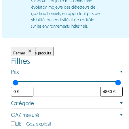
s’imposent aujourd’hui comme une
évolution majeure des détecteurs de
gaz traditionnels, en apportant plus de
visibilité, de réactivité et de contrôle
sur les environnements industriels.
Fermer
Filtrer les produits
Filtres
Prix
Catégorie
C
GAZ mesuré
a
G
LIE – Gaz explosif
t