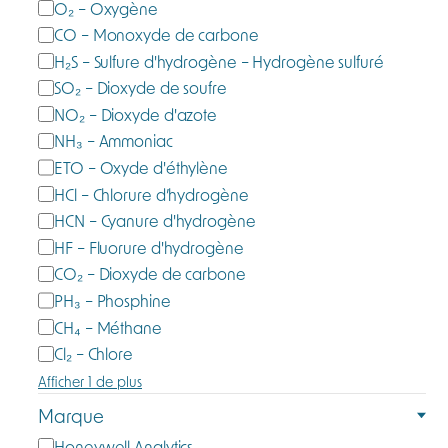
a
O₂ – Oxygène
é
z
CO – Monoxyde de carbone
g
m
H₂S – Sulfure d'hydrogène – Hydrogène sulfuré
o
e
SO₂ – Dioxyde de soufre
r
s
NO₂ – Dioxyde d'azote
i
u
e
NH₃ – Ammoniac
r
ETO – Oxyde d'éthylène
é
HCl – Chlorure d’hydrogène
HCN – Cyanure d'hydrogène
HF – Fluorure d'hydrogène
CO₂ – Dioxyde de carbone
PH₃ – Phosphine
CH₄ – Méthane
Cl₂ – Chlore
Afficher 1 de plus
Marque
M
Honeywell Analytics