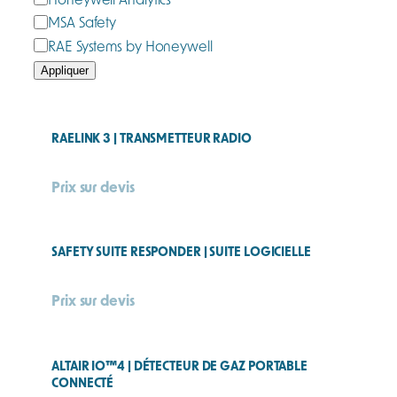
a
MSA Safety
r
RAE Systems by Honeywell
q
Appliquer
u
e
RAELINK 3 | TRANSMETTEUR RADIO
Prix sur devis
SAFETY SUITE RESPONDER | SUITE LOGICIELLE
Prix sur devis
ALTAIR IO™4 | DÉTECTEUR DE GAZ PORTABLE
CONNECTÉ