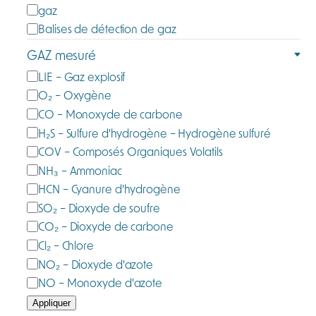
C
gaz
a
Balises de détection de gaz
t
GAZ mesuré
é
G
LIE – Gaz explosif
g
a
O₂ – Oxygène
o
z
CO – Monoxyde de carbone
r
m
H₂S – Sulfure d'hydrogène – Hydrogène sulfuré
i
e
e
COV – Composés Organiques Volatils
s
NH₃ – Ammoniac
u
HCN – Cyanure d'hydrogène
r
SO₂ – Dioxyde de soufre
é
CO₂ – Dioxyde de carbone
Cl₂ – Chlore
NO₂ – Dioxyde d'azote
NO – Monoxyde d'azote
Appliquer