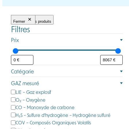
Fermer
Filtrer les produits
Filtres
Prix
Catégorie
C
GAZ mesuré
a
G
LIE – Gaz explosif
t
a
O₂ – Oxygène
é
z
CO – Monoxyde de carbone
g
m
H₂S – Sulfure d'hydrogène – Hydrogène sulfuré
o
e
COV – Composés Organiques Volatils
r
s