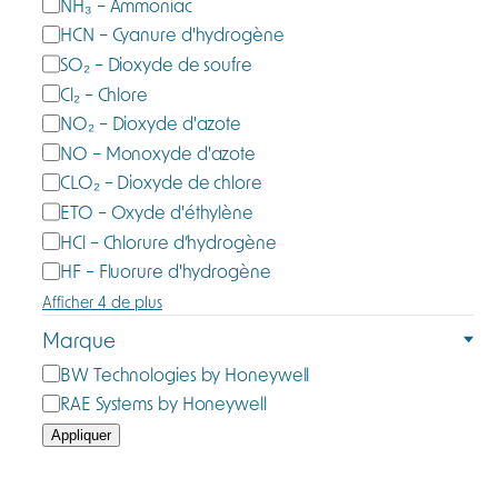
NH₃ – Ammoniac
i
u
e
HCN – Cyanure d'hydrogène
r
SO₂ – Dioxyde de soufre
é
Cl₂ – Chlore
NO₂ – Dioxyde d'azote
NO – Monoxyde d'azote
CLO₂ – Dioxyde de chlore
ETO – Oxyde d'éthylène
HCl – Chlorure d’hydrogène
HF – Fluorure d'hydrogène
Afficher 4 de plus
Marque
M
BW Technologies by Honeywell
a
RAE Systems by Honeywell
r
Appliquer
q
u