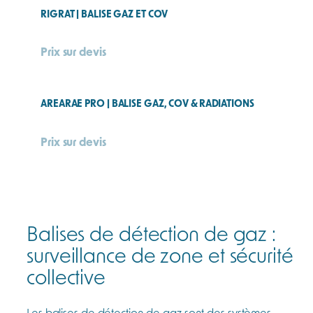
e
RIGRAT | BALISE GAZ ET COV
Prix sur devis
AREARAE PRO | BALISE GAZ, COV & RADIATIONS
Prix sur devis
Balises de détection de gaz :
surveillance de zone et sécurité
collective
Les balises de détection de gaz sont des systèmes