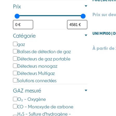
POLI | DÉTEC
Prix
Prix sur dev
UNI MP100 |
Catégorie
C
gaz
À partir de
a
Balises de détection de gaz
t
Détecteurs de gaz portable
é
Détecteurs monogaz
g
Détecteurs Multigaz
o
Solutions connectées
r
GAZ mesuré
i
G
O₂ – Oxygène
e
a
CO – Monoxyde de carbone