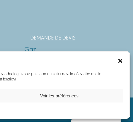
DEMANDE DE DEVIS
Gaz
Poussières
Contact
 ces technologies nous permettra de traiter des données telles que le
t fonctions.
Voir les préférences
Protection de la vie privée et des cookies
Gérer le consentement