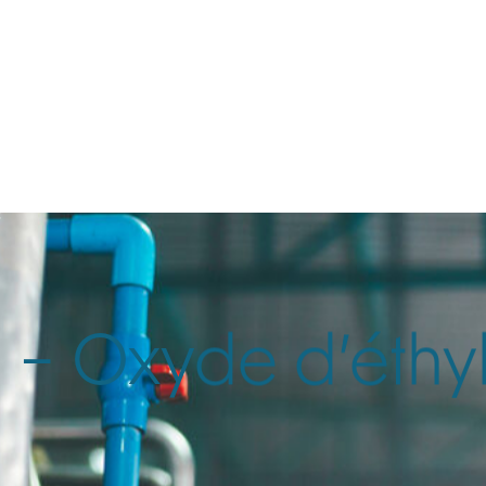
poussière
services
E
 – Oxyde d’éthy