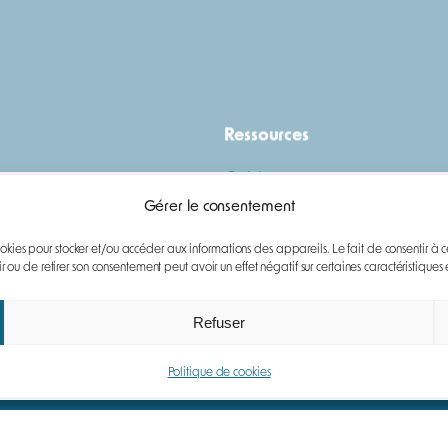
Ressources
Guide
Gérer le consentement
ce
Téléchargements
s cookies pour stocker et/ou accéder aux informations des appareils. Le fait de consentir à
ou de retirer son consentement peut avoir un effet négatif sur certaines caractéristiques e
Refuser
Politique de cookies
Paiements | Livraison | CGV