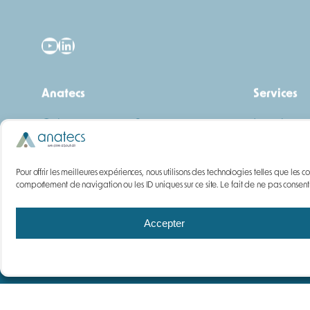
YouTube
LinkedIn
Anatecs
Services
Qui sommes-nous ?
Location
Notre histoire
Maintenan
Actualités
Formation
Pour offrir les meilleures expériences, nous utilisons des technologies telles que le
comportement de navigation ou les ID uniques sur ce site. Le fait de ne pas consentir 
Carrières
Questions fréquentes
Accepter
Mentions légales