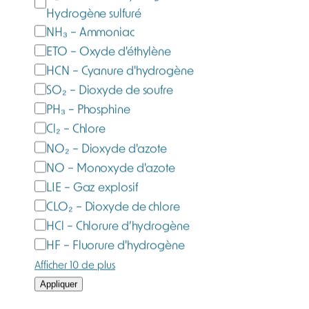
z
H₂S – Sulfure d'hydrogène –
m
Hydrogène sulfuré
e
NH₃ – Ammoniac
s
ETO – Oxyde d'éthylène
u
HCN – Cyanure d'hydrogène
r
SO₂ – Dioxyde de soufre
é
PH₃ – Phosphine
Cl₂ – Chlore
NO₂ – Dioxyde d'azote
NO – Monoxyde d'azote
LIE – Gaz explosif
CLO₂ – Dioxyde de chlore
HCl – Chlorure d’hydrogène
HF – Fluorure d'hydrogène
Afficher 10 de plus
Appliquer