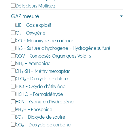
t
Détecteurs Multigaz
é
GAZ mesuré
g
G
LIE – Gaz explosif
o
a
O₂ – Oxygène
r
z
CO – Monoxyde de carbone
i
m
e
H₂S – Sulfure d'hydrogène – Hydrogène sulfuré
e
COV – Composés Organiques Volatils
s
NH₃ – Ammoniac
u
CH₃-SH – Méthylmercaptan
r
CLO₂ – Dioxyde de chlore
é
ETO – Oxyde d'éthylène
HCHO – Formaldéhyde
HCN – Cyanure d'hydrogène
PH₃H – Phosphine
SO₂ – Dioxyde de soufre
CO₂ – Dioxyde de carbone