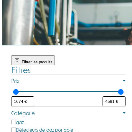
Filtrer les produits
Filtres
Prix
Catégorie
C
gaz
a
Détecteurs de gaz portable