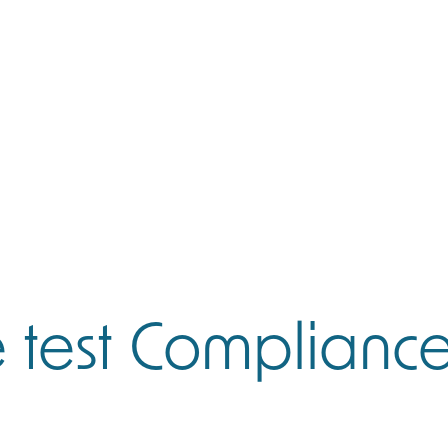
ervices
 COMPLIANCE PACK
e test Complianc