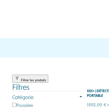
Filtrer les produits
Filtres
XD1+ | DÉTEC
PORTABLE
Catégorie
1592,00
€
C
Poussière