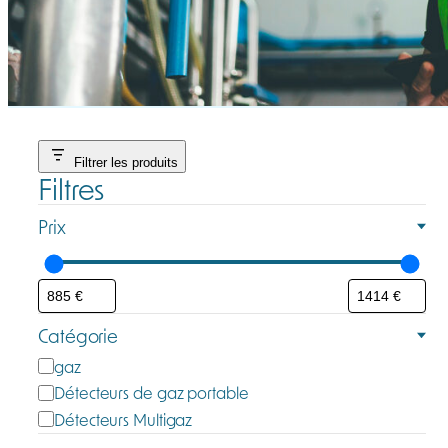
Filtrer les produits
Filtres
Prix
Catégorie
C
gaz
a
Détecteurs de gaz portable
t
Détecteurs Multigaz
é