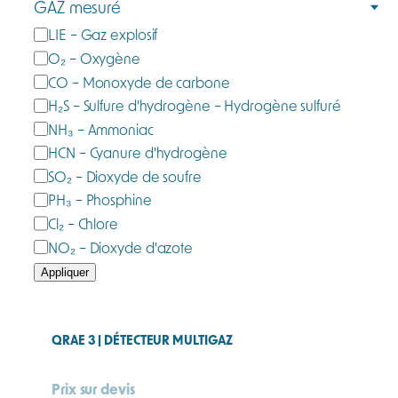
GAZ mesuré
g
G
LIE – Gaz explosif
o
a
O₂ – Oxygène
r
z
CO – Monoxyde de carbone
i
m
e
H₂S – Sulfure d'hydrogène – Hydrogène sulfuré
e
NH₃ – Ammoniac
s
HCN – Cyanure d'hydrogène
u
SO₂ – Dioxyde de soufre
r
PH₃ – Phosphine
é
Cl₂ – Chlore
NO₂ – Dioxyde d'azote
Appliquer
QRAE 3 | DÉTECTEUR MULTIGAZ
Prix sur devis