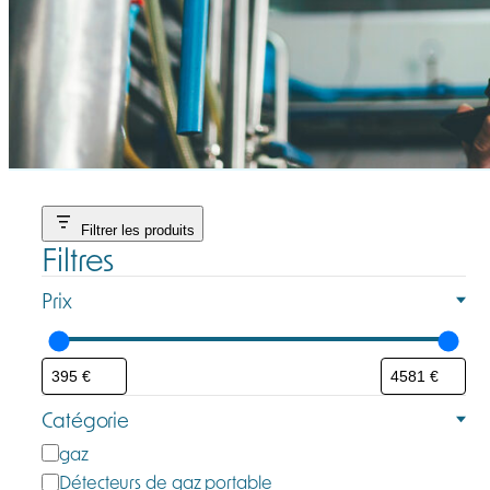
Filtrer les produits
Filtres
Prix
Catégorie
C
gaz
a
Détecteurs de gaz portable