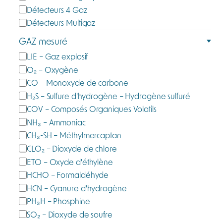
t
Détecteurs 4 Gaz
é
Détecteurs Multigaz
g
GAZ mesuré
o
G
LIE – Gaz explosif
r
a
O₂ – Oxygène
i
z
e
CO – Monoxyde de carbone
m
H₂S – Sulfure d'hydrogène – Hydrogène sulfuré
e
COV – Composés Organiques Volatils
s
NH₃ – Ammoniac
u
CH₃-SH – Méthylmercaptan
r
CLO₂ – Dioxyde de chlore
é
ETO – Oxyde d'éthylène
HCHO – Formaldéhyde
HCN – Cyanure d'hydrogène
PH₃H – Phosphine
SO₂ – Dioxyde de soufre