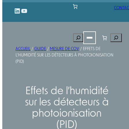
Aller
CONTAC
LinkedIn
YouTube
au
contenu
Rechercher
Recherch
ACCUEIL
/
GUIDE
/
MESURE DE COV
/ EFFETS DE
L’HUMIDITÉ SUR LES DÉTECTEURS À PHOTOIONISATION
(PID)
Effets de l’humidité
sur les détecteurs à
photoionisation
(PID)