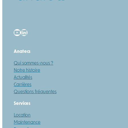
YouTube
LinkedIn
Anatecs
Qui sommes-nous ?
Notre histoire
Actualités
Carrières
Questions fréquentes
Services
Location
Maintenance