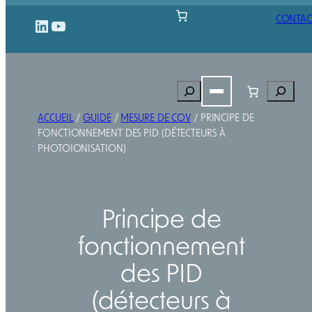
Aller
CONTAC
LinkedIn
YouTube
au
contenu
Rechercher
Recherch
ACCUEIL
/
GUIDE
/
MESURE DE COV
/ PRINCIPE DE
FONCTIONNEMENT DES PID (DÉTECTEURS À
PHOTOIONISATION)
Principe de
fonctionnement
des PID
(détecteurs à