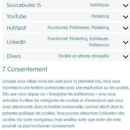
to
Sourcebuster JS
google-
Statistiques
Consent
service
adsense
to
YouTube
google-
Marketing
Consent
service
analytics
to
HubSpot
sourcebus
Fonctionnel, Préférences, Marketing
Consent
service
js
to
youtube
Fonctionnel, Marketing, Statistiques,
LinkedIn
service
Consent
Préférences
hubspot
to
Divers
Finalité en attente d’enquête
service
Consent
linkedin
to
7. Consentement
service
divers
Lorsque vous visitez notre site web pour la première fois, nous vous
montrerons une fenêtre contextuelle avec une explication sur les cookies.
Dès que vous cliquez sur « Enregistrer les préférences » vous nous
autorisez à utiliser les catégories de cookies et d’extensions que vous
avez sélectionnés dans la fenêtre contextuelle, comme décrit dans la
présente politique de cookies. Vous pouvez désactiver l’utilisation des
cookies via votre navigateur, mais veuillez noter que notre site web
pourrait ne plus fonctionner correctement.