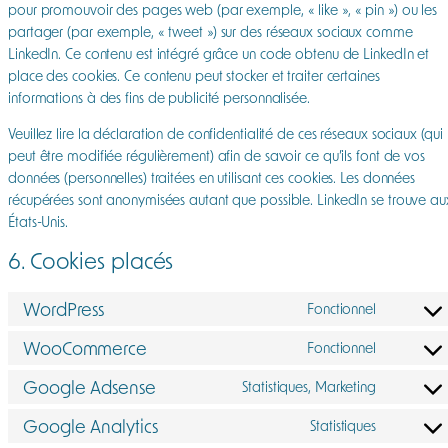
pour promouvoir des pages web (par exemple, « like », « pin ») ou les
partager (par exemple, « tweet ») sur des réseaux sociaux comme
LinkedIn. Ce contenu est intégré grâce un code obtenu de LinkedIn et
place des cookies. Ce contenu peut stocker et traiter certaines
informations à des fins de publicité personnalisée.
Veuillez lire la déclaration de confidentialité de ces réseaux sociaux (qui
peut être modifiée régulièrement) afin de savoir ce qu’ils font de vos
données (personnelles) traitées en utilisant ces cookies. Les données
récupérées sont anonymisées autant que possible. LinkedIn se trouve au
États-Unis.
6. Cookies placés
WordPress
Fonctionnel
Consent
to
WooCommerce
Fonctionnel
Consent
service
to
Google Adsense
wordpres
Statistiques, Marketing
Consent
service
to
Google Analytics
woocom
Statistiques
Consent
service