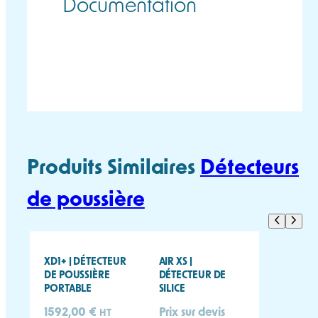
Documentation
AIR XS FICHE
AIR XS MANUEL
TECHNIQUE
UTILISATEUR
Produits Similaires
Détecteurs
de poussière
XD1+ | DÉTECTEUR
AIR XS |
DE POUSSIÈRE
DÉTECTEUR DE
PORTABLE
SILICE
1592,00
€
Prix sur devis
HT