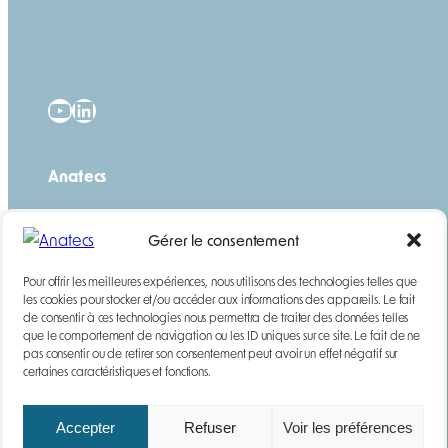
YouTube
LinkedIn
Anatecs
Qui sommes-nous ?
Gérer le consentement
Notre histoire
Actualités
Pour offrir les meilleures expériences, nous utilisons des technologies telles que
Carrières
les cookies pour stocker et/ou accéder aux informations des appareils. Le fait
Questions fréquentes
de consentir à ces technologies nous permettra de traiter des données telles
que le comportement de navigation ou les ID uniques sur ce site. Le fait de ne
pas consentir ou de retirer son consentement peut avoir un effet négatif sur
Services
certaines caractéristiques et fonctions.
Location
Maintenance
Accepter
Refuser
Voir les préférences