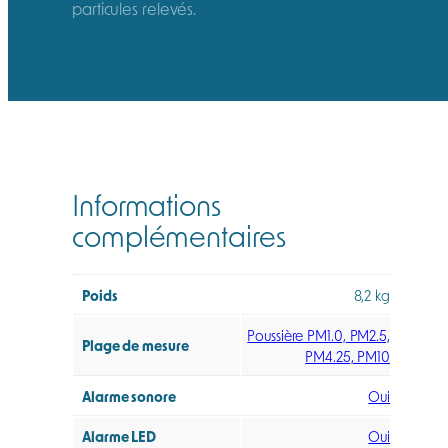
particules relevés.
Informations
complémentaires
Poids
8,2 kg
Poussière PM1.0, PM2.5,
Plage de mesure
PM4.25, PM10
Alarme sonore
Oui
Alarme LED
Oui