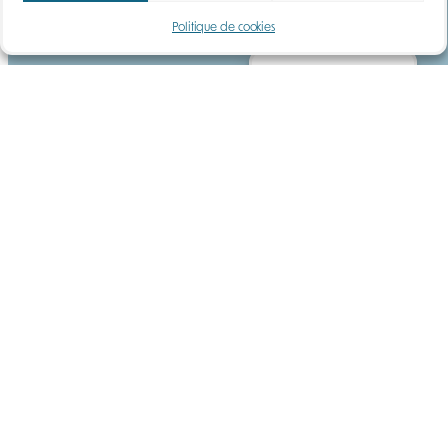
Formation
Politique de cookies
Ressources
Gérer le consentement
Guide
Téléchargements
DEMANDE DE DEVIS
Gaz
Poussières
Contact
Mentions légales
Paiements | Livraison | CGV
Protection de la vie privée et des cookies