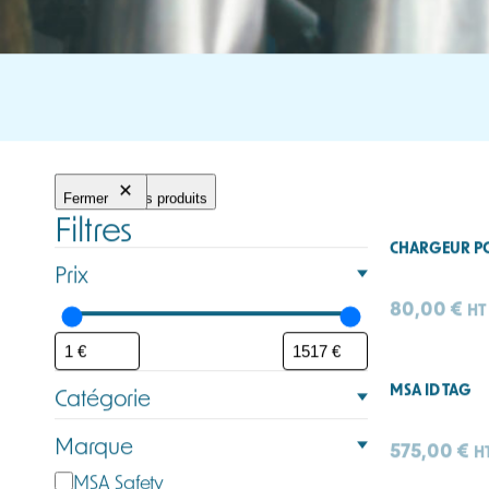
Fermer
Filtrer les produits
Filtres
CHARGEUR P
Prix
80,00
€
HT
MSA ID TAG
Catégorie
C
Marque
575,00
€
H
a
M
MSA Safety