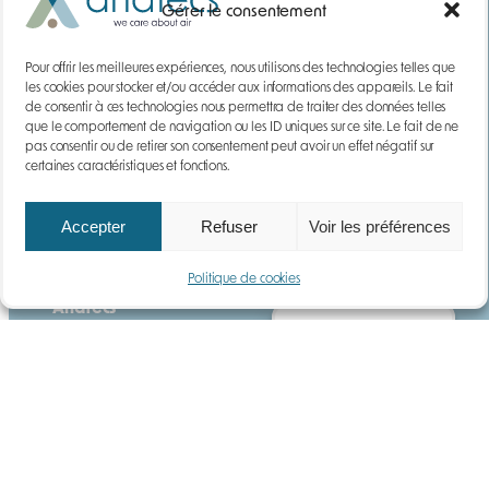
Gérer le consentement
Pour offrir les meilleures expériences, nous utilisons des technologies telles que
les cookies pour stocker et/ou accéder aux informations des appareils. Le fait
de consentir à ces technologies nous permettra de traiter des données telles
que le comportement de navigation ou les ID uniques sur ce site. Le fait de ne
pas consentir ou de retirer son consentement peut avoir un effet négatif sur
certaines caractéristiques et fonctions.
Accepter
Refuser
Voir les préférences
YouTube
LinkedIn
Politique de cookies
Anatecs
Gérer le consentement
Qui sommes-nous ?
Notre histoire
Actualités
Carrières
Questions fréquentes