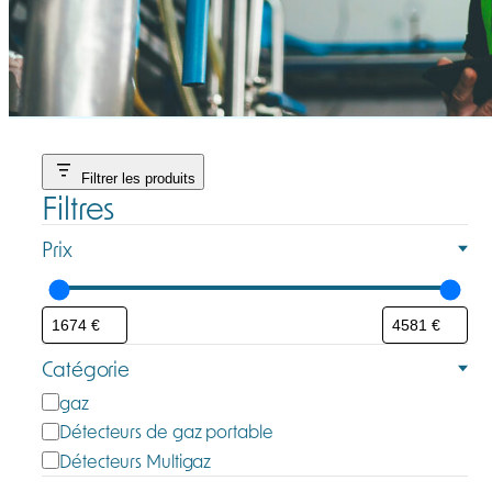
Filtrer les produits
Filtres
Prix
Catégorie
C
gaz
a
Détecteurs de gaz portable
t
Détecteurs Multigaz
é