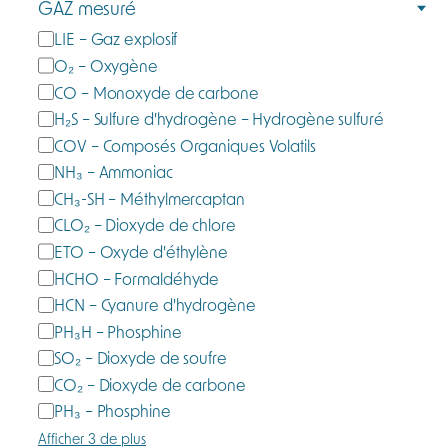
GAZ mesuré
g
G
LIE – Gaz explosif
o
a
O₂ – Oxygène
r
z
CO – Monoxyde de carbone
i
m
e
H₂S – Sulfure d'hydrogène – Hydrogène sulfuré
e
COV – Composés Organiques Volatils
s
NH₃ – Ammoniac
u
CH₃-SH – Méthylmercaptan
r
CLO₂ – Dioxyde de chlore
é
ETO – Oxyde d'éthylène
HCHO – Formaldéhyde
HCN – Cyanure d'hydrogène
PH₃H – Phosphine
SO₂ – Dioxyde de soufre
CO₂ – Dioxyde de carbone
PH₃ – Phosphine
Afficher 3 de plus