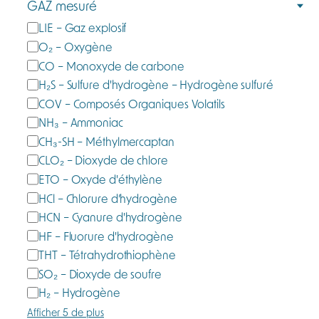
GAZ mesuré
g
G
LIE – Gaz explosif
o
a
O₂ – Oxygène
r
z
CO – Monoxyde de carbone
i
m
e
H₂S – Sulfure d'hydrogène – Hydrogène sulfuré
e
COV – Composés Organiques Volatils
s
NH₃ – Ammoniac
u
CH₃-SH – Méthylmercaptan
r
CLO₂ – Dioxyde de chlore
é
ETO – Oxyde d'éthylène
HCl – Chlorure d’hydrogène
HCN – Cyanure d'hydrogène
HF – Fluorure d'hydrogène
THT – Tétrahydrothiophène
SO₂ – Dioxyde de soufre
H₂ – Hydrogène
Afficher 5 de plus