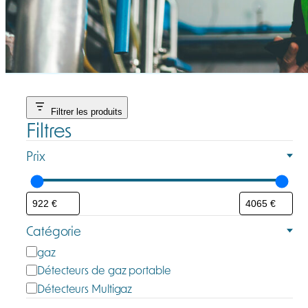
Filtrer les produits
Filtres
Prix
Catégorie
C
gaz
a
Détecteurs de gaz portable
t
Détecteurs Multigaz
é