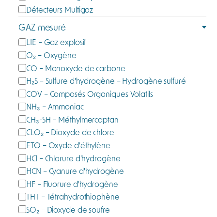
t
Détecteurs Multigaz
é
GAZ mesuré
g
G
LIE – Gaz explosif
o
a
O₂ – Oxygène
r
z
CO – Monoxyde de carbone
i
m
e
H₂S – Sulfure d'hydrogène – Hydrogène sulfuré
e
COV – Composés Organiques Volatils
s
NH₃ – Ammoniac
u
CH₃-SH – Méthylmercaptan
r
CLO₂ – Dioxyde de chlore
é
ETO – Oxyde d'éthylène
HCl – Chlorure d’hydrogène
HCN – Cyanure d'hydrogène
HF – Fluorure d'hydrogène
THT – Tétrahydrothiophène
SO₂ – Dioxyde de soufre