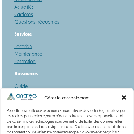
Actualités
Carrières
Questions fréquentes
Services
Location
Maintenance
Formation
Ressources
Guide
Téléchargements
Gérer le consentement
DEMANDE DE DEVIS
Pour offrir les meilleures expériences, nous utilisons des technologies telles que
Gaz
les cookies pour stocker et/ou accéder aux informations des appareils. Le fait
de consentir à ces technologies nous permettra de traiter des données telles
Poussières
que le comportement de navigation ou les ID uniques sur ce site. Le fait de ne
Contact
pas consentir ou de retirer son consentement peut avoir un effet négatif sur