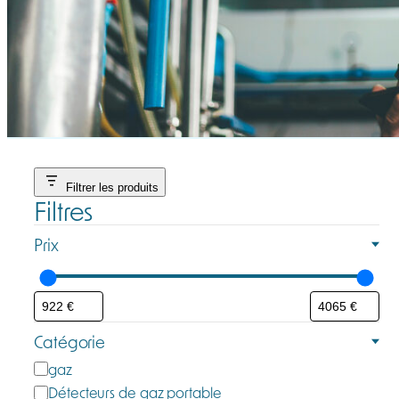
Filtrer les produits
Filtres
Prix
Catégorie
C
gaz
a
Détecteurs de gaz portable