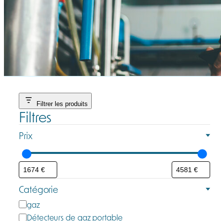
Filtrer les produits
Filtres
Prix
Catégorie
C
gaz
a
Détecteurs de gaz portable