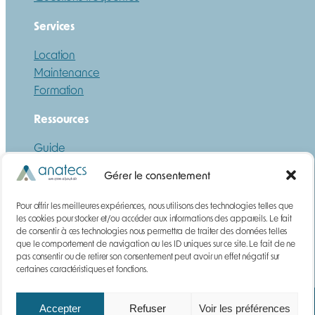
Services
Location
Maintenance
Formation
Ressources
Guide
Téléchargements
Gérer le consentement
DEMANDE DE DEVIS
Pour offrir les meilleures expériences, nous utilisons des technologies telles que
Gaz
les cookies pour stocker et/ou accéder aux informations des appareils. Le fait
de consentir à ces technologies nous permettra de traiter des données telles
Poussières
que le comportement de navigation ou les ID uniques sur ce site. Le fait de ne
Contact
pas consentir ou de retirer son consentement peut avoir un effet négatif sur
certaines caractéristiques et fonctions.
Accepter
Refuser
Voir les préférences
Mentions légales
Paiements | Livraison | CGV