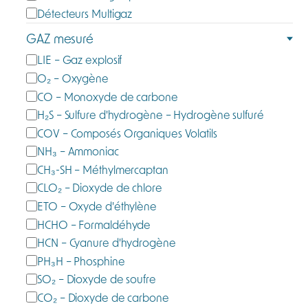
t
Détecteurs Multigaz
é
GAZ mesuré
g
G
LIE – Gaz explosif
o
a
O₂ – Oxygène
r
z
CO – Monoxyde de carbone
i
m
e
H₂S – Sulfure d'hydrogène – Hydrogène sulfuré
e
COV – Composés Organiques Volatils
s
NH₃ – Ammoniac
u
CH₃-SH – Méthylmercaptan
r
CLO₂ – Dioxyde de chlore
é
ETO – Oxyde d'éthylène
HCHO – Formaldéhyde
HCN – Cyanure d'hydrogène
PH₃H – Phosphine
SO₂ – Dioxyde de soufre
CO₂ – Dioxyde de carbone