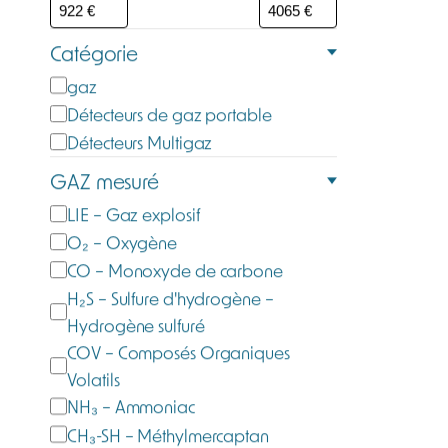
Catégorie
C
gaz
a
Détecteurs de gaz portable
t
Détecteurs Multigaz
é
GAZ mesuré
g
G
LIE – Gaz explosif
o
a
O₂ – Oxygène
r
z
CO – Monoxyde de carbone
i
m
H₂S – Sulfure d'hydrogène –
e
e
Hydrogène sulfuré
s
COV – Composés Organiques
u
Volatils
r
NH₃ – Ammoniac
é
CH₃-SH – Méthylmercaptan