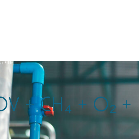
poussière
services
₂ + H₂
V + CH₄ + O₂ +