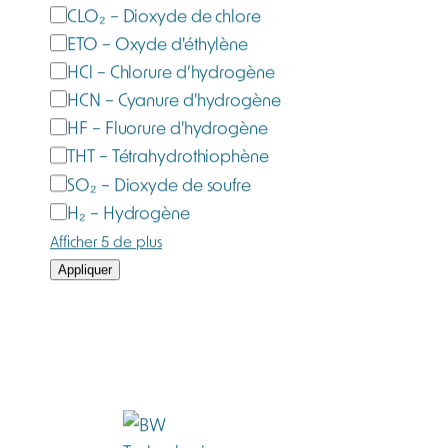
CLO₂ – Dioxyde de chlore
ETO – Oxyde d'éthylène
HCl – Chlorure d’hydrogène
HCN – Cyanure d'hydrogène
HF – Fluorure d'hydrogène
THT – Tétrahydrothiophène
SO₂ – Dioxyde de soufre
H₂ – Hydrogène
Afficher 5 de plus
Appliquer