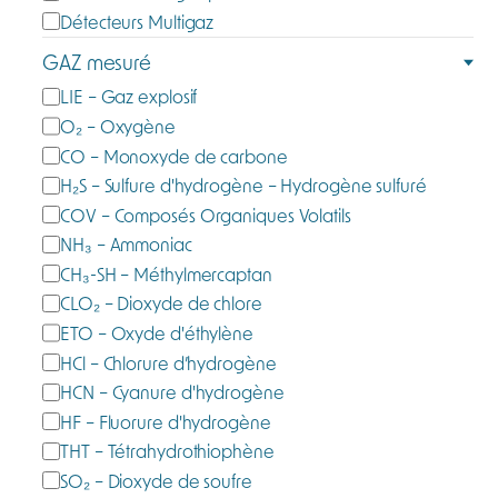
t
Détecteurs Multigaz
é
GAZ mesuré
g
G
LIE – Gaz explosif
o
a
O₂ – Oxygène
r
z
CO – Monoxyde de carbone
i
m
e
H₂S – Sulfure d'hydrogène – Hydrogène sulfuré
e
COV – Composés Organiques Volatils
s
NH₃ – Ammoniac
u
CH₃-SH – Méthylmercaptan
r
CLO₂ – Dioxyde de chlore
é
ETO – Oxyde d'éthylène
HCl – Chlorure d’hydrogène
HCN – Cyanure d'hydrogène
HF – Fluorure d'hydrogène
THT – Tétrahydrothiophène
SO₂ – Dioxyde de soufre