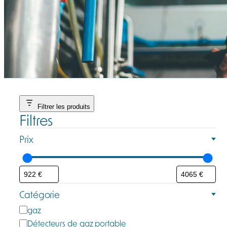
Filtrer les produits
Filtres
Prix
Catégorie
C
gaz
a
Détecteurs de gaz portable