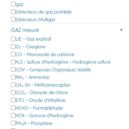
C
gaz
a
Détecteurs de gaz portable
t
Détecteurs Multigaz
é
GAZ mesuré
g
G
LIE – Gaz explosif
o
a
O₂ – Oxygène
r
z
CO – Monoxyde de carbone
i
m
e
H₂S – Sulfure d'hydrogène – Hydrogène sulfuré
e
COV – Composés Organiques Volatils
s
NH₃ – Ammoniac
u
CH₃-SH – Méthylmercaptan
r
CLO₂ – Dioxyde de chlore
é
ETO – Oxyde d'éthylène
HCHO – Formaldéhyde
HCN – Cyanure d'hydrogène
PH₃H – Phosphine