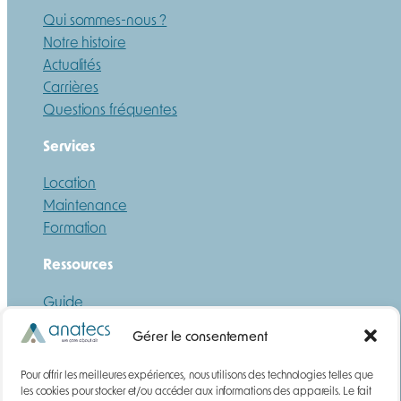
Qui sommes-nous ?
Notre histoire
Actualités
Carrières
Questions fréquentes
Services
Location
Maintenance
Formation
Ressources
Guide
Téléchargements
Gérer le consentement
DEMANDE DE DEVIS
Pour offrir les meilleures expériences, nous utilisons des technologies telles que
Gaz
les cookies pour stocker et/ou accéder aux informations des appareils. Le fait