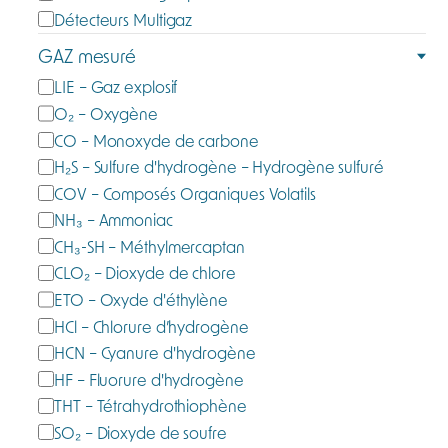
t
Détecteurs Multigaz
é
GAZ mesuré
g
G
LIE – Gaz explosif
o
a
O₂ – Oxygène
r
z
CO – Monoxyde de carbone
i
m
e
H₂S – Sulfure d'hydrogène – Hydrogène sulfuré
e
COV – Composés Organiques Volatils
s
NH₃ – Ammoniac
u
CH₃-SH – Méthylmercaptan
r
CLO₂ – Dioxyde de chlore
é
ETO – Oxyde d'éthylène
HCl – Chlorure d’hydrogène
HCN – Cyanure d'hydrogène
HF – Fluorure d'hydrogène
THT – Tétrahydrothiophène
SO₂ – Dioxyde de soufre