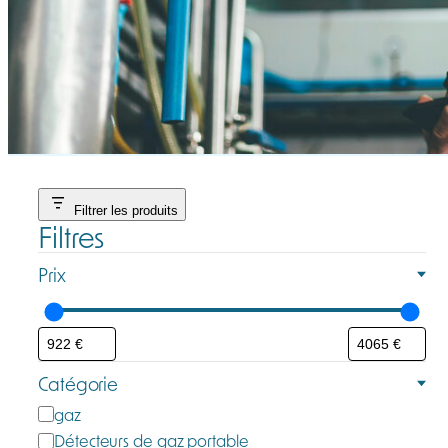
Filtrer les produits
Filtres
Prix
Catégorie
C
gaz
a
Détecteurs de gaz portable