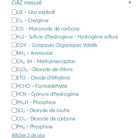
GAZ mesuré
g
G
LIE – Gaz explosif
o
a
O₂ – Oxygène
r
z
CO – Monoxyde de carbone
i
m
e
H₂S – Sulfure d'hydrogène – Hydrogène sulfuré
e
COV – Composés Organiques Volatils
s
NH₃ – Ammoniac
u
CH₃-SH – Méthylmercaptan
r
CLO₂ – Dioxyde de chlore
é
ETO – Oxyde d'éthylène
HCHO – Formaldéhyde
HCN – Cyanure d'hydrogène
PH₃H – Phosphine
SO₂ – Dioxyde de soufre
CO₂ – Dioxyde de carbone
PH₃ – Phosphine
Afficher 3 de plus