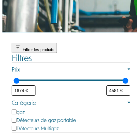
Filtrer les produits
Filtres
Prix
Catégorie
C
gaz
a
Détecteurs de gaz portable
t
Détecteurs Multigaz
é