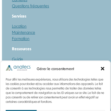
Questions fréquentes
Services
Location
Maintenance
Formation
Ressources
Guide
Téléchargements
Gérer le consentement
DEMANDE DE DEVIS
Pour offrir les meilleures expériences, nous utilisons des technologies telles que
Gaz
les cookies pour stocker et/ou accéder aux informations des appareils. Le fait
de consentir à ces technologies nous permettra de traiter des données telles
Poussières
que le comportement de navigation ou les ID uniques sur ce site. Le fait de ne
Contact
pas consentir ou de retirer son consentement peut avoir un effet négatif sur
certaines caractéristiques et fonctions.