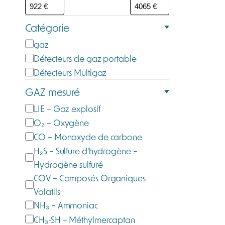
Catégorie
C
gaz
a
Détecteurs de gaz portable
t
Détecteurs Multigaz
é
GAZ mesuré
g
G
LIE – Gaz explosif
o
a
O₂ – Oxygène
r
z
CO – Monoxyde de carbone
i
m
H₂S – Sulfure d'hydrogène –
e
e
Hydrogène sulfuré
s
COV – Composés Organiques
u
Volatils
r
NH₃ – Ammoniac
é
CH₃-SH – Méthylmercaptan