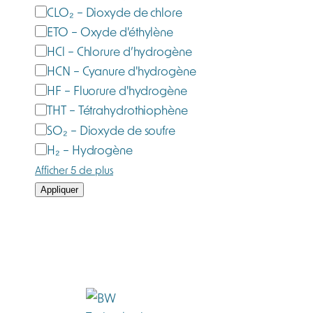
CLO₂ – Dioxyde de chlore
ETO – Oxyde d'éthylène
HCl – Chlorure d’hydrogène
HCN – Cyanure d'hydrogène
HF – Fluorure d'hydrogène
THT – Tétrahydrothiophène
SO₂ – Dioxyde de soufre
H₂ – Hydrogène
Afficher 5 de plus
Appliquer