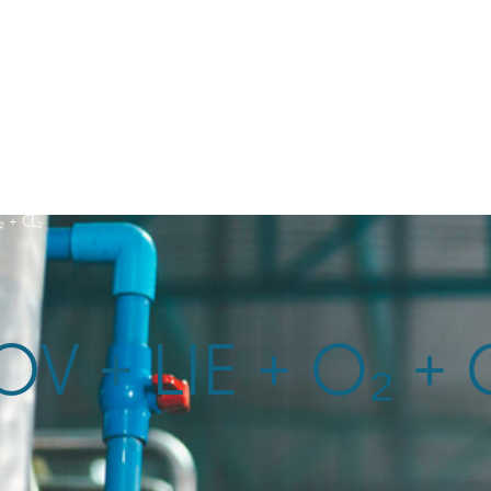
 + CL₂
OV + LIE + O₂ + C