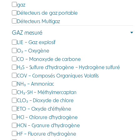
C
gaz
a
Détecteurs de gaz portable
t
Détecteurs Multigaz
é
GAZ mesuré
g
G
LIE – Gaz explosif
o
a
O₂ – Oxygène
r
z
CO – Monoxyde de carbone
i
m
e
H₂S – Sulfure d'hydrogène – Hydrogène sulfuré
e
COV – Composés Organiques Volatils
s
NH₃ – Ammoniac
u
CH₃-SH – Méthylmercaptan
r
CLO₂ – Dioxyde de chlore
é
ETO – Oxyde d'éthylène
HCl – Chlorure d’hydrogène
HCN – Cyanure d'hydrogène
HF – Fluorure d'hydrogène