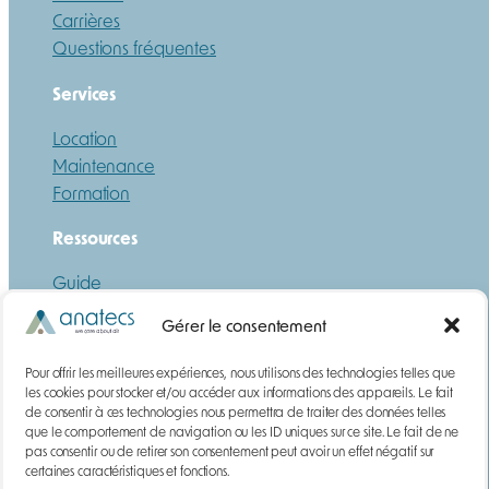
Carrières
Questions fréquentes
Services
Location
Maintenance
Formation
Ressources
Guide
Téléchargements
Gérer le consentement
DEMANDE DE DEVIS
Pour offrir les meilleures expériences, nous utilisons des technologies telles que
Gaz
les cookies pour stocker et/ou accéder aux informations des appareils. Le fait
de consentir à ces technologies nous permettra de traiter des données telles
Poussières
que le comportement de navigation ou les ID uniques sur ce site. Le fait de ne
Contact
pas consentir ou de retirer son consentement peut avoir un effet négatif sur
certaines caractéristiques et fonctions.