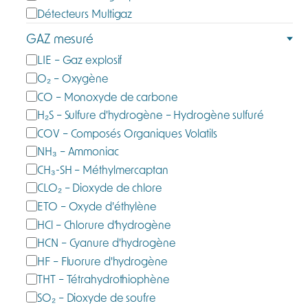
t
Détecteurs Multigaz
é
GAZ mesuré
g
G
LIE – Gaz explosif
o
a
O₂ – Oxygène
r
z
CO – Monoxyde de carbone
i
m
e
H₂S – Sulfure d'hydrogène – Hydrogène sulfuré
e
COV – Composés Organiques Volatils
s
NH₃ – Ammoniac
u
CH₃-SH – Méthylmercaptan
r
CLO₂ – Dioxyde de chlore
é
ETO – Oxyde d'éthylène
HCl – Chlorure d’hydrogène
HCN – Cyanure d'hydrogène
HF – Fluorure d'hydrogène
THT – Tétrahydrothiophène
SO₂ – Dioxyde de soufre