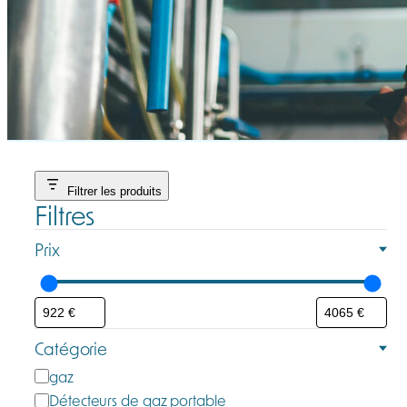
Filtrer les produits
Filtres
Prix
Catégorie
C
gaz
a
Détecteurs de gaz portable